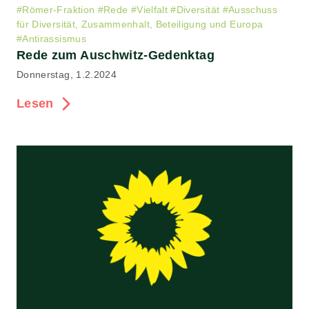
#
Römer-Fraktion
#
Rede
#
Vielfalt
#
Diversität
#
Ausschuss
für Diversität, Zusammenhalt, Beteiligung und Europa
#
Antirassismus
Rede zum Auschwitz-Gedenktag
Donnerstag, 1.2.2024
Lesen