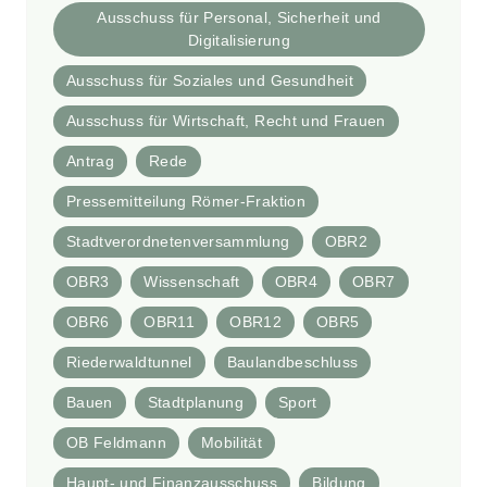
Ausschuss für Personal, Sicherheit und
Digitalisierung
Ausschuss für Soziales und Gesundheit
Ausschuss für Wirtschaft, Recht und Frauen
Antrag
Rede
Pressemitteilung Römer-Fraktion
Stadtverordnetenversammlung
OBR2
OBR3
Wissenschaft
OBR4
OBR7
OBR6
OBR11
OBR12
OBR5
Riederwaldtunnel
Baulandbeschluss
Bauen
Stadtplanung
Sport
OB Feldmann
Mobilität
Haupt- und Finanzausschuss
Bildung