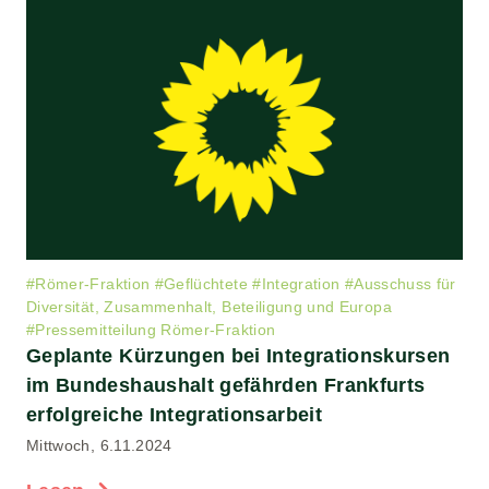
#
Römer-Fraktion
#
Geflüchtete
#
Integration
#
Ausschuss für
Diversität, Zusammenhalt, Beteiligung und Europa
#
Pressemitteilung Römer-Fraktion
Geplante Kürzungen bei Integrationskursen
im Bundeshaushalt gefährden Frankfurts
erfolgreiche Integrationsarbeit
Mittwoch, 6.11.2024