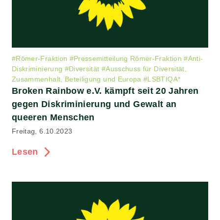
#
Römer-Fraktion
#
Pressemitteilung Römer-Fraktion
#
Anti-
Diskriminierung
#
Diversität
#
Ausschuss für Diversität,
Zusammenhalt, Beteiligung und Europa
#
LSBTIQA*
Broken Rainbow e.V. kämpft seit 20 Jahren
gegen Diskriminierung und Gewalt an
queeren Menschen
Freitag, 6.10.2023
Lesen