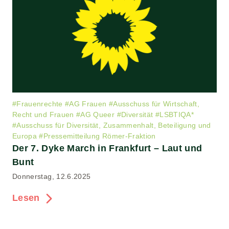
#
Frauenrechte
#
AG Frauen
#
Ausschuss für Wirtschaft,
Recht und Frauen
#
AG Queer
#
Diversität
#
LSBTIQA*
#
Ausschuss für Diversität, Zusammenhalt, Beteiligung und
Europa
#
Pressemitteilung Römer-Fraktion
Der 7. Dyke March in Frankfurt – Laut und
Bunt
Donnerstag, 12.6.2025
Lesen