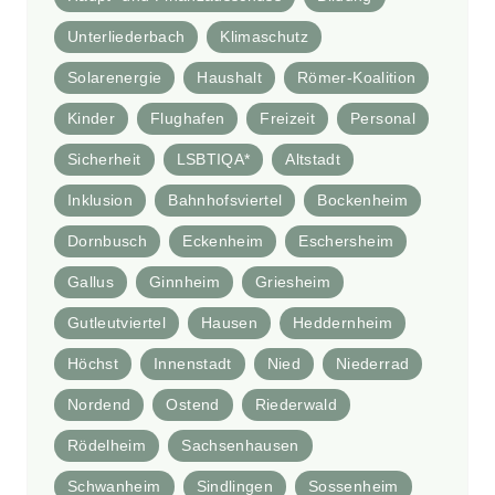
Unterliederbach
Klimaschutz
Solarenergie
Haushalt
Römer-Koalition
Kinder
Flughafen
Freizeit
Personal
Sicherheit
LSBTIQA*
Altstadt
Inklusion
Bahnhofsviertel
Bockenheim
Dornbusch
Eckenheim
Eschersheim
Gallus
Ginnheim
Griesheim
Gutleutviertel
Hausen
Heddernheim
Höchst
Innenstadt
Nied
Niederrad
Nordend
Ostend
Riederwald
Rödelheim
Sachsenhausen
Schwanheim
Sindlingen
Sossenheim