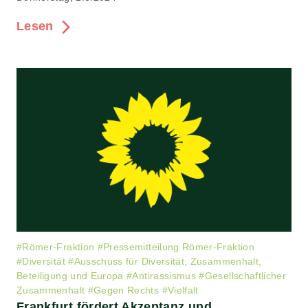
Lesen
#
Römer-Fraktion
#
Pressemitteilung Römer-Fraktion
#
Diversität
#
Ausschuss für Diversität, Zusammenhalt,
Beteiligung und Europa
#
Antirassismus
#
Gesellschaftlicher
Zusammenhalt
#
Gegen Rechts
#
Vielfalt
Frankfurt fördert Akzeptanz und