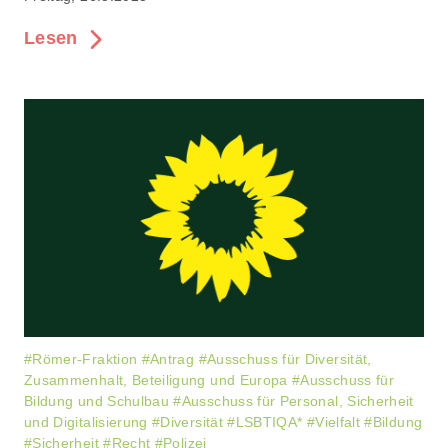
Lesen
#
Römer-Fraktion
#
Antrag
#
Ausschuss für Diversität,
Zusammenhalt, Beteiligung und Europa
#
Ausschuss für
Bildung und Schulbau
#
Ausschuss für Personal, Sicherheit
und Digitalisierung
#
Diversität
#
LSBTIQA*
#
Vielfalt
#
Bildung
#
Sicherheit
#
Recht
#
Polizei