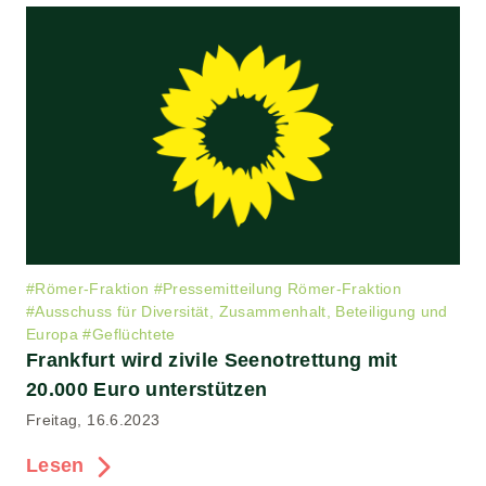
#
Römer-Fraktion
#
Pressemitteilung Römer-Fraktion
#
Ausschuss für Diversität, Zusammenhalt, Beteiligung und
Europa
#
Geflüchtete
Frankfurt wird zivile Seenotrettung mit
20.000 Euro unterstützen
Freitag, 16.6.2023
Lesen