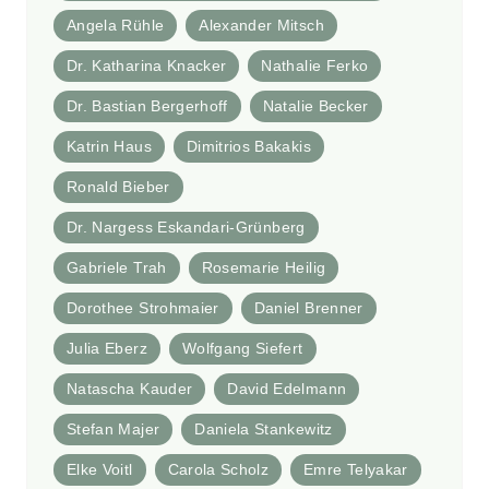
Angela Rühle
Alexander Mitsch
Dr. Katharina Knacker
Nathalie Ferko
Dr. Bastian Bergerhoff
Natalie Becker
Katrin Haus
Dimitrios Bakakis
Ronald Bieber
Dr. Nargess Eskandari-Grünberg
Gabriele Trah
Rosemarie Heilig
Dorothee Strohmaier
Daniel Brenner
Julia Eberz
Wolfgang Siefert
Natascha Kauder
David Edelmann
Stefan Majer
Daniela Stankewitz
Elke Voitl
Carola Scholz
Emre Telyakar