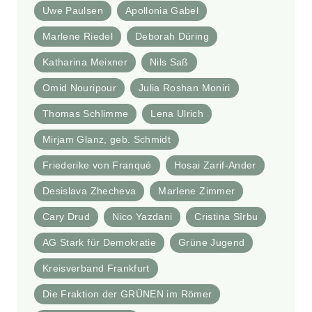
Uwe Paulsen
Apollonia Gabel
Marlene Riedel
Deborah Düring
Katharina Meixner
Nils Saß
Omid Nouripour
Julia Roshan Moniri
Thomas Schlimme
Lena Ulrich
Mirjam Glanz, geb. Schmidt
Friederike von Franqué
Hosai Zarif-Ander
Desislava Zhecheva
Marlene Zimmer
Cary Drud
Nico Yazdani
Cristina Sîrbu
AG Stark für Demokratie
Grüne Jugend
Kreisverband Frankfurt
Die Fraktion der GRÜNEN im Römer