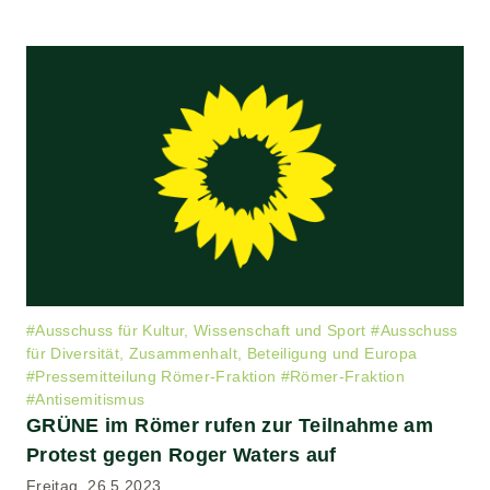
#
Ausschuss für Kultur, Wissenschaft und Sport
#
Ausschuss
für Diversität, Zusammenhalt, Beteiligung und Europa
#
Pressemitteilung Römer-Fraktion
#
Römer-Fraktion
#
Antisemitismus
GRÜNE im Römer rufen zur Teilnahme am
Protest gegen Roger Waters auf
Freitag, 26.5.2023