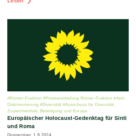
Lesen
#
Römer-Fraktion
#
Pressemitteilung Römer-Fraktion
#
Anti-
Diskriminierung
#
Diversität
#
Ausschuss für Diversität,
Zusammenhalt, Beteiligung und Europa
Europäischer Holocaust-Gedenktag für Sinti
und Roma
Donnerstag, 1.8.2024