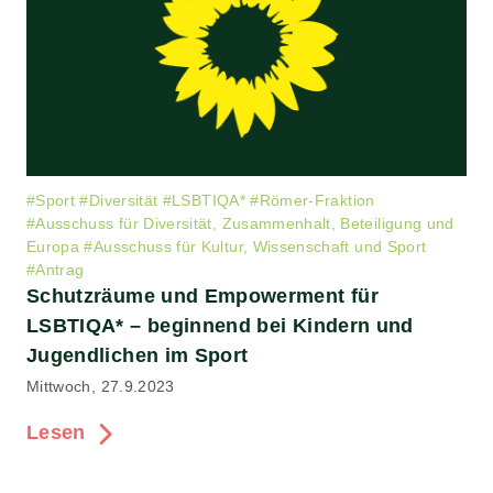
#
Sport
#
Diversität
#
LSBTIQA*
#
Römer-Fraktion
#
Ausschuss für Diversität, Zusammenhalt, Beteiligung und
Europa
#
Ausschuss für Kultur, Wissenschaft und Sport
#
Antrag
Schutzräume und Empowerment für
LSBTIQA* – beginnend bei Kindern und
Jugendlichen im Sport
Mittwoch, 27.9.2023
Lesen