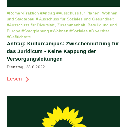
#
Römer-Fraktion
#
Antrag
#
Ausschuss für Planen, Wohnen
und Städtebau
#
Ausschuss für Soziales und Gesundheit
#
Ausschuss für Diversität, Zusammenhalt, Beteiligung und
Europa
#
Stadtplanung
#
Wohnen
#
Soziales
#
Diversität
#
Geflüchtete
Antrag: Kulturcampus: Zwischennutzung für
das Juridicum - Keine Kappung der
Versorgungsleitungen
Dienstag, 28.6.2022
Lesen