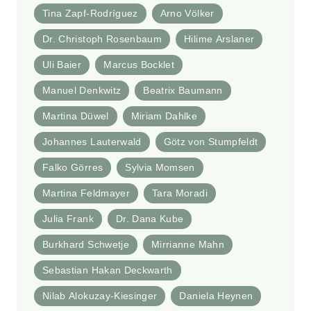
Tina Zapf-Rodríguez
Arno Völker
Dr. Christoph Rosenbaum
Hilime Arslaner
Uli Baier
Marcus Bocklet
Manuel Denkwitz
Beatrix Baumann
Martina Düwel
Miriam Dahlke
Johannes Lauterwald
Götz von Stumpfeldt
Falko Görres
Sylvia Momsen
Martina Feldmayer
Tara Moradi
Julia Frank
Dr. Dana Kube
Burkhard Schwetje
Mirrianne Mahn
Sebastian Hakan Deckwarth
Nilab Alokuzay-Kiesinger
Daniela Heynen