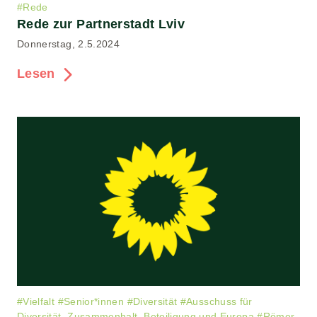
#
Rede
Rede zur Partnerstadt Lviv
Donnerstag, 2.5.2024
Lesen
#
Vielfalt
#
Senior*innen
#
Diversität
#
Ausschuss für
Diversität, Zusammenhalt, Beteiligung und Europa
#
Römer-