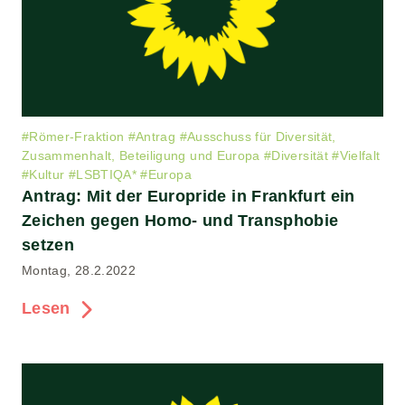
#
Römer-Fraktion
#
Antrag
#
Ausschuss für Diversität,
Zusammenhalt, Beteiligung und Europa
#
Diversität
#
Vielfalt
#
Kultur
#
LSBTIQA*
#
Europa
Antrag: Mit der Europride in Frankfurt ein
Zeichen gegen Homo- und Transphobie
setzen
Montag, 28.2.2022
Lesen