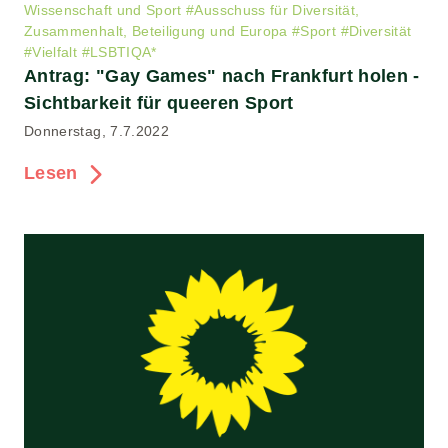
Wissenschaft und Sport
#
Ausschuss für Diversität,
Zusammenhalt, Beteiligung und Europa
#
Sport
#
Diversität
#
Vielfalt
#
LSBTIQA*
Antrag: "Gay Games" nach Frankfurt holen -
Sichtbarkeit für queeren Sport
Donnerstag, 7.7.2022
Lesen