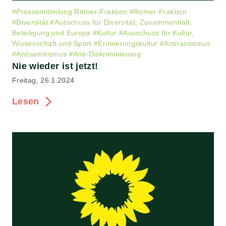
#
Pressemitteilung Römer-Fraktion
#
Römer-Fraktion
#
Diversität
#
Ausschuss für Diversität, Zusammenhalt,
Beteiligung und Europa
#
Kultur
#
Ausschuss für Kultur,
Wissenschaft und Sport
#
Erinnerungskultur
#
Antirassismus
#
Antisemitismus
#
Anti-Diskriminierung
Nie wieder ist jetzt!
Freitag, 26.1.2024
Lesen