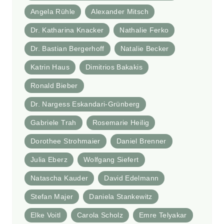
Angela Rühle
Alexander Mitsch
Dr. Katharina Knacker
Nathalie Ferko
Dr. Bastian Bergerhoff
Natalie Becker
Katrin Haus
Dimitrios Bakakis
Ronald Bieber
Dr. Nargess Eskandari-Grünberg
Gabriele Trah
Rosemarie Heilig
Dorothee Strohmaier
Daniel Brenner
Julia Eberz
Wolfgang Siefert
Natascha Kauder
David Edelmann
Stefan Majer
Daniela Stankewitz
Elke Voitl
Carola Scholz
Emre Telyakar