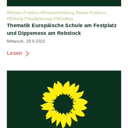
#
Römer-Fraktion
#
Pressemitteilung Römer-Fraktion
#
Bildung
#
Stadtplanung
#
Schulbau
Thematik Europäische Schule am Festplatz
und Dippemess am Rebstock
Mittwoch, 29.6.2022
Lesen