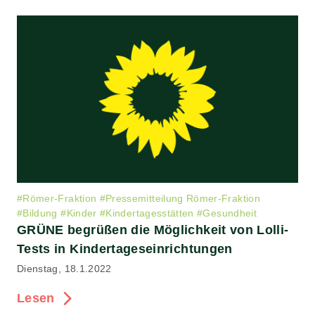
#
Römer-Fraktion
#
Pressemitteilung Römer-Fraktion
#
Bildung
#
Kinder
#
Kindertagesstätten
#
Gesundheit
GRÜNE begrüßen die Möglichkeit von Lolli-
Tests in Kindertageseinrichtungen
Dienstag, 18.1.2022
Lesen