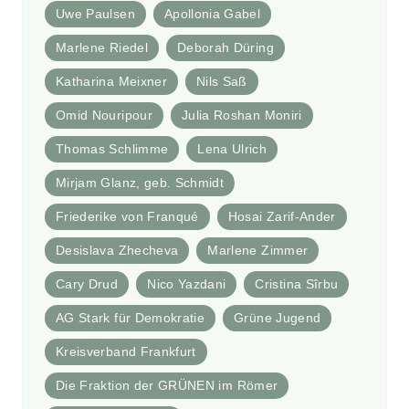
Uwe Paulsen
Apollonia Gabel
Marlene Riedel
Deborah Düring
Katharina Meixner
Nils Saß
Omid Nouripour
Julia Roshan Moniri
Thomas Schlimme
Lena Ulrich
Mirjam Glanz, geb. Schmidt
Friederike von Franqué
Hosai Zarif-Ander
Desislava Zhecheva
Marlene Zimmer
Cary Drud
Nico Yazdani
Cristina Sîrbu
AG Stark für Demokratie
Grüne Jugend
Kreisverband Frankfurt
Die Fraktion der GRÜNEN im Römer