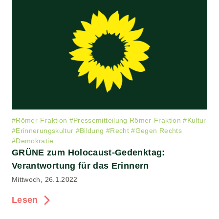
#
Römer-Fraktion
#
Pressemitteilung Römer-Fraktion
#
Kultur
#
Erinnerungskultur
#
Bildung
#
Recht
#
Gegen Rechts
#
Demokratie
GRÜNE zum Holocaust-Gedenktag:
Verantwortung für das Erinnern
Mittwoch, 26.1.2022
Lesen