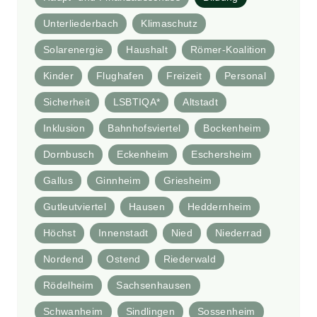
Unterliederbach
Klimaschutz
Solarenergie
Haushalt
Römer-Koalition
Kinder
Flughafen
Freizeit
Personal
Sicherheit
LSBTIQA*
Altstadt
Inklusion
Bahnhofsviertel
Bockenheim
Dornbusch
Eckenheim
Eschersheim
Gallus
Ginnheim
Griesheim
Gutleutviertel
Hausen
Heddernheim
Höchst
Innenstadt
Nied
Niederrad
Nordend
Ostend
Riederwald
Rödelheim
Sachsenhausen
Schwanheim
Sindlingen
Sossenheim