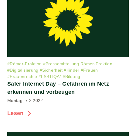
#
Römer-Fraktion
#
Pressemitteilung Römer-Fraktion
#
Digitalisierung
#
Sicherheit
#
Kinder
#
Frauen
#
Frauenrechte
#
LSBTIQA*
#
Bildung
Safer Internet Day – Gefahren im Netz
erkennen und vorbeugen
Montag, 7.2.2022
Lesen