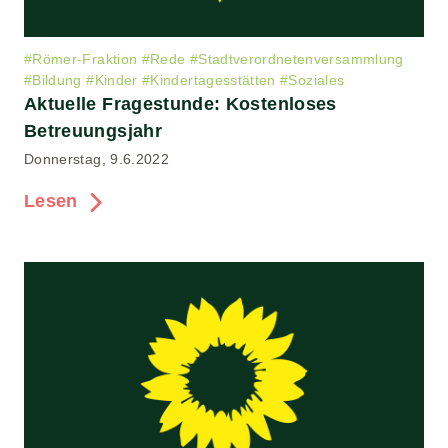
#
Römer-Fraktion
#
Rede
#
Stadtverordnetenversammlung
#
Bildung
#
Kinder
#
Kindertagesstätten
#
Soziales
Aktuelle Fragestunde: Kostenloses
Betreuungsjahr
Donnerstag, 9.6.2022
Lesen