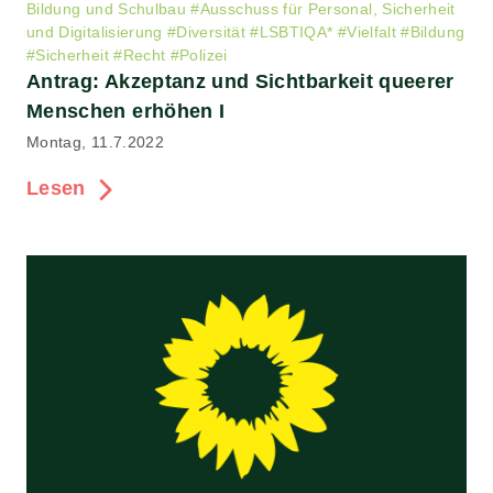
Bildung und Schulbau
#
Ausschuss für Personal, Sicherheit
und Digitalisierung
#
Diversität
#
LSBTIQA*
#
Vielfalt
#
Bildung
#
Sicherheit
#
Recht
#
Polizei
Antrag: Akzeptanz und Sichtbarkeit queerer
Menschen erhöhen I
Montag, 11.7.2022
Lesen