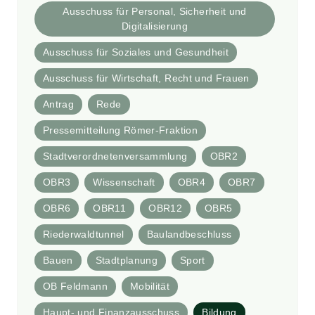
Ausschuss für Personal, Sicherheit und
Digitalisierung
Ausschuss für Soziales und Gesundheit
Ausschuss für Wirtschaft, Recht und Frauen
Antrag
Rede
Pressemitteilung Römer-Fraktion
Stadtverordnetenversammlung
OBR2
OBR3
Wissenschaft
OBR4
OBR7
OBR6
OBR11
OBR12
OBR5
Riederwaldtunnel
Baulandbeschluss
Bauen
Stadtplanung
Sport
OB Feldmann
Mobilität
Haupt- und Finanzausschuss
Bildung