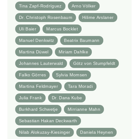
Tina Zapf-Rodríguez
Arno Völker
Dr. Christoph Rosenbaum
Hilime Arslaner
Uli Baier
Marcus Bocklet
Manuel Denkwitz
Beatrix Baumann
Martina Düwel
Miriam Dahlke
Johannes Lauterwald
Götz von Stumpfeldt
Falko Görres
Sylvia Momsen
Martina Feldmayer
Tara Moradi
Julia Frank
Dr. Dana Kube
Burkhard Schwetje
Mirrianne Mahn
Sebastian Hakan Deckwarth
Nilab Alokuzay-Kiesinger
Daniela Heynen