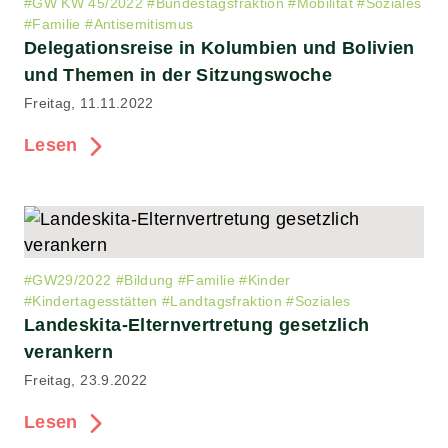
#
GW KW 45/2022
#
Bundestagsfraktion
#
Mobilität
#
Soziales
#
Familie
#
Antisemitismus
Delegationsreise in Kolumbien und Bolivien
und Themen in der Sitzungswoche
Freitag, 11.11.2022
Lesen
#
GW29/2022
#
Bildung
#
Familie
#
Kinder
#
Kindertagesstätten
#
Landtagsfraktion
#
Soziales
Landeskita-Elternvertretung gesetzlich
verankern
Freitag, 23.9.2022
Lesen