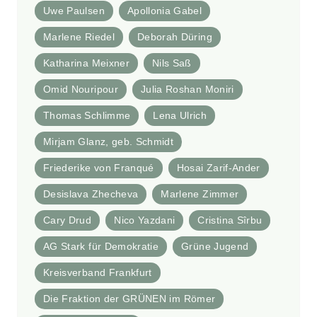
Uwe Paulsen
Apollonia Gabel
Marlene Riedel
Deborah Düring
Katharina Meixner
Nils Saß
Omid Nouripour
Julia Roshan Moniri
Thomas Schlimme
Lena Ulrich
Mirjam Glanz, geb. Schmidt
Friederike von Franqué
Hosai Zarif-Ander
Desislava Zhecheva
Marlene Zimmer
Cary Drud
Nico Yazdani
Cristina Sîrbu
AG Stark für Demokratie
Grüne Jugend
Kreisverband Frankfurt
Die Fraktion der GRÜNEN im Römer