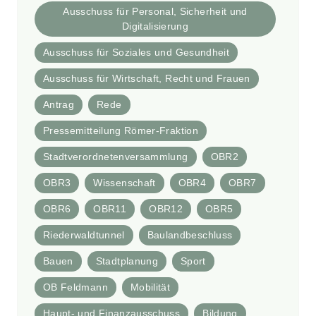
Ausschuss für Personal, Sicherheit und
Digitalisierung
Ausschuss für Soziales und Gesundheit
Ausschuss für Wirtschaft, Recht und Frauen
Antrag
Rede
Pressemitteilung Römer-Fraktion
Stadtverordnetenversammlung
OBR2
OBR3
Wissenschaft
OBR4
OBR7
OBR6
OBR11
OBR12
OBR5
Riederwaldtunnel
Baulandbeschluss
Bauen
Stadtplanung
Sport
OB Feldmann
Mobilität
Haupt- und Finanzausschuss
Bildung