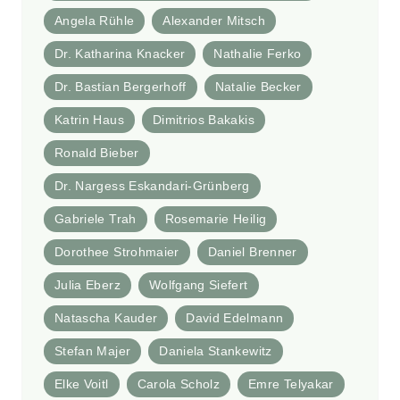
Angela Rühle
Alexander Mitsch
Dr. Katharina Knacker
Nathalie Ferko
Dr. Bastian Bergerhoff
Natalie Becker
Katrin Haus
Dimitrios Bakakis
Ronald Bieber
Dr. Nargess Eskandari-Grünberg
Gabriele Trah
Rosemarie Heilig
Dorothee Strohmaier
Daniel Brenner
Julia Eberz
Wolfgang Siefert
Natascha Kauder
David Edelmann
Stefan Majer
Daniela Stankewitz
Elke Voitl
Carola Scholz
Emre Telyakar