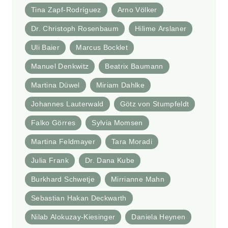
Tina Zapf-Rodríguez
Arno Völker
Dr. Christoph Rosenbaum
Hilime Arslaner
Uli Baier
Marcus Bocklet
Manuel Denkwitz
Beatrix Baumann
Martina Düwel
Miriam Dahlke
Johannes Lauterwald
Götz von Stumpfeldt
Falko Görres
Sylvia Momsen
Martina Feldmayer
Tara Moradi
Julia Frank
Dr. Dana Kube
Burkhard Schwetje
Mirrianne Mahn
Sebastian Hakan Deckwarth
Nilab Alokuzay-Kiesinger
Daniela Heynen