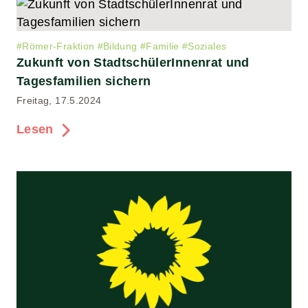
#
Römer-Fraktion
#
Bildung
#
Familie
#
Soziales
Zukunft von StadtschülerInnenrat und
Tagesfamilien sichern
Freitag, 17.5.2024
Lesen