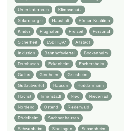
Unterliederbach
Klimaschutz
Solarenergie
Haushalt
Römer-Koalition
Kinder
Flughafen
Freizeit
Personal
Sicherheit
LSBTIQA*
Altstadt
Inklusion
Bahnhofsviertel
Bockenheim
Dornbusch
Eckenheim
Eschersheim
Gallus
Ginnheim
Griesheim
Gutleutviertel
Hausen
Heddernheim
Höchst
Innenstadt
Nied
Niederrad
Nordend
Ostend
Riederwald
Rödelheim
Sachsenhausen
Schwanheim
Sindlingen
Sossenheim