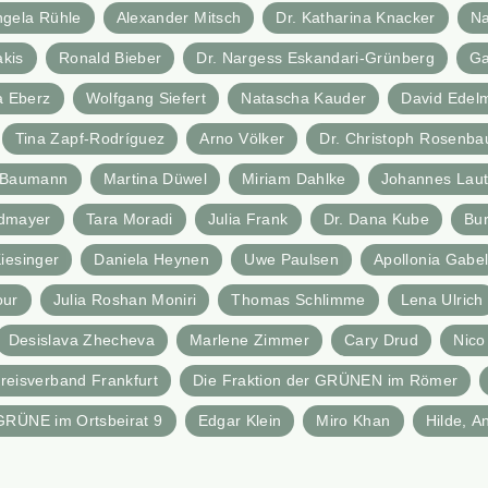
ngela Rühle
Alexander Mitsch
Dr. Katharina Knacker
Na
akis
Ronald Bieber
Dr. Nargess Eskandari-Grünberg
Ga
a Eberz
Wolfgang Siefert
Natascha Kauder
David Edel
Tina Zapf-Rodríguez
Arno Völker
Dr. Christoph Rosenb
x Baumann
Martina Düwel
Miriam Dahlke
Johannes Laut
ldmayer
Tara Moradi
Julia Frank
Dr. Dana Kube
Bu
iesinger
Daniela Heynen
Uwe Paulsen
Apollonia Gabe
our
Julia Roshan Moniri
Thomas Schlimme
Lena Ulrich
Desislava Zhecheva
Marlene Zimmer
Cary Drud
Nico
reisverband Frankfurt
Die Fraktion der GRÜNEN im Römer
GRÜNE im Ortsbeirat 9
Edgar Klein
Miro Khan
Hilde, A