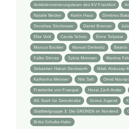
Antidiskriminierungsteam des KV Frankfurt
A
Natalie Becker
Katrin Haus
Dimitrios Bak
Dorothee Strohmaier
Daniel Brenner
Juli
Elke Voitl
Carola Scholz
Emre Telyakar
Marcus Bocklet
Manuel Denkwitz
Beatri
Falko Görres
Sylvia Momsen
Martina Fe
Sebastian Hakan Deckwarth
Nilab Alokuzay-K
Katharina Meixner
Nils Saß
Omid Nourip
Friederike von Franqué
Hosai Zarif-Ander
AG Stark für Demokratie
Grüne Jugend
K
Stadtteilgruppe 3: Die GRÜNEN im Nordend
Britta Schulte-Hahn