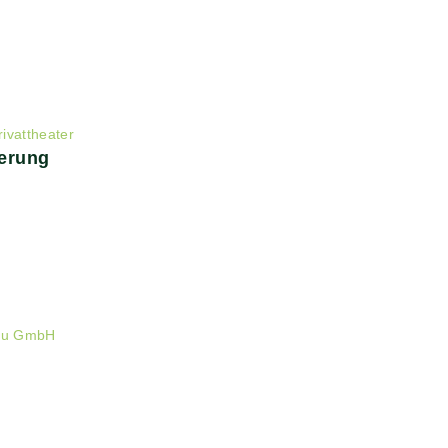
rivattheater
erung
au GmbH