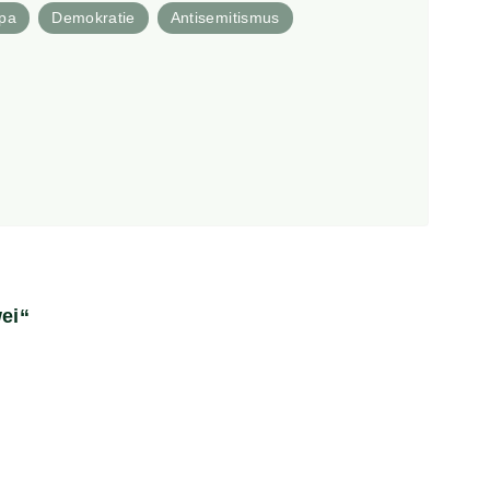
pa
Demokratie
Antisemitismus
ei“