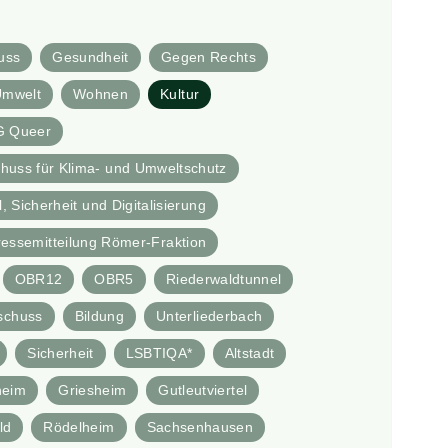
uss
Gesundheit
Gegen Rechts
Umwelt
Wohnen
Kultur
G Queer
huss für Klima- und Umweltschutz
 Sicherheit und Digitalisierung
ressemitteilung Römer-Fraktion
OBR12
OBR5
Riederwaldtunnel
schuss
Bildung
Unterliederbach
Sicherheit
LSBTIQA*
Altstadt
heim
Griesheim
Gutleutviertel
ld
Rödelheim
Sachsenhausen