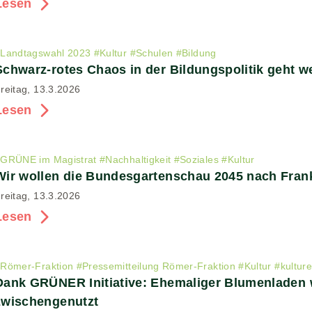
Lesen
#
Landtagswahl 2023
#
Kultur
#
Schulen
#
Bildung
Schwarz-rotes Chaos in der Bildungspolitik geht we
reitag, 13.3.2026
Lesen
#
GRÜNE im Magistrat
#
Nachhaltigkeit
#
Soziales
#
Kultur
Wir wollen die Bundesgartenschau 2045 nach Frank
reitag, 13.3.2026
Lesen
#
Römer-Fraktion
#
Pressemitteilung Römer-Fraktion
#
Kultur
#
kultur
Dank GRÜNER Initiative: Ehemaliger Blumenladen wi
zwischengenutzt