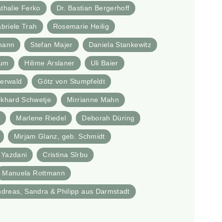
thalie Ferko
Dr. Bastian Bergerhoff
briele Trah
Rosemarie Heilig
mann
Stefan Majer
Daniela Stankewitz
aum
Hilime Arslaner
Uli Baier
erwald
Götz von Stumpfeldt
rkhard Schwetje
Mirrianne Mahn
l
Marlene Riedel
Deborah Düring
Mirjam Glanz, geb. Schmidt
 Yazdani
Cristina Sîrbu
Manuela Rottmann
ndreas, Sandra & Philipp aus Darmstadt