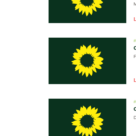
M
F
D