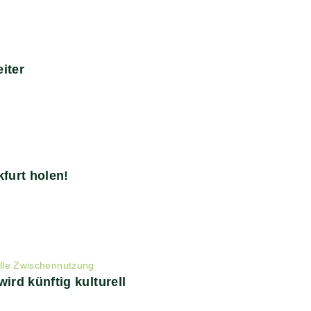
iter
furt holen!
elle Zwischennutzung
rd künftig kulturell