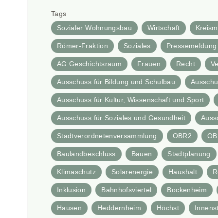
Tags
Sozialer Wohnungsbau
Wirtschaft
Kreism
Römer-Fraktion
Soziales
Pressemeldung 
AG Geschichtsraum
Frauen
Recht
Ve
Ausschuss für Bildung und Schulbau
Ausschus
Ausschuss für Kultur, Wissenschaft und Sport
Ausschuss für Soziales und Gesundheit
Auss
Stadtverordnetenversammlung
OBR2
OB
Baulandbeschluss
Bauen
Stadtplanung
Klimaschutz
Solarenergie
Haushalt
R
Inklusion
Bahnhofsviertel
Bockenheim
Hausen
Heddernheim
Höchst
Innens