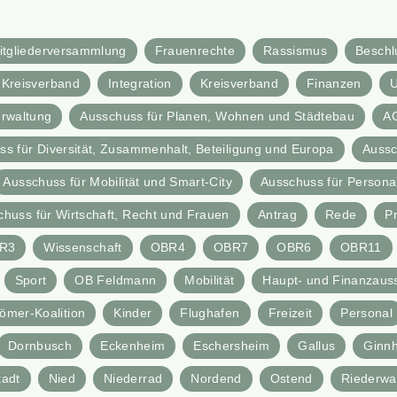
itgliederversammlung
Frauenrechte
Rassismus
Beschl
Kreisverband
Integration
Kreisverband
Finanzen
rwaltung
Ausschuss für Planen, Wohnen und Städtebau
A
s für Diversität, Zusammenhalt, Beteiligung und Europa
Aussc
Ausschuss für Mobilität und Smart-City
Ausschuss für Personal,
chuss für Wirtschaft, Recht und Frauen
Antrag
Rede
P
R3
Wissenschaft
OBR4
OBR7
OBR6
OBR11
Sport
OB Feldmann
Mobilität
Haupt- und Finanzaus
ömer-Koalition
Kinder
Flughafen
Freizeit
Personal
Dornbusch
Eckenheim
Eschersheim
Gallus
Ginn
tadt
Nied
Niederrad
Nordend
Ostend
Riederwa