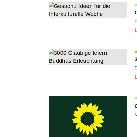
F
D
M