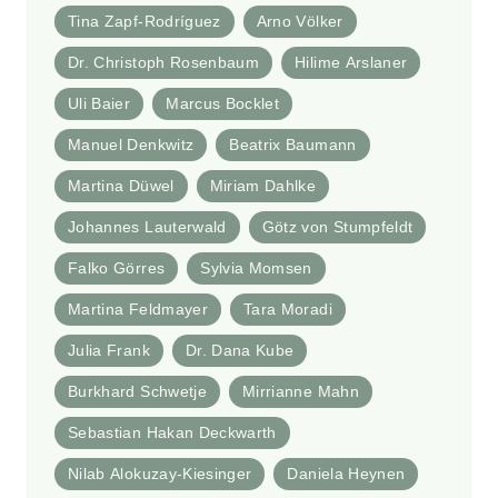
Tina Zapf-Rodríguez
Arno Völker
Dr. Christoph Rosenbaum
Hilime Arslaner
Uli Baier
Marcus Bocklet
Manuel Denkwitz
Beatrix Baumann
Martina Düwel
Miriam Dahlke
Johannes Lauterwald
Götz von Stumpfeldt
Falko Görres
Sylvia Momsen
Martina Feldmayer
Tara Moradi
Julia Frank
Dr. Dana Kube
Burkhard Schwetje
Mirrianne Mahn
Sebastian Hakan Deckwarth
Nilab Alokuzay-Kiesinger
Daniela Heynen