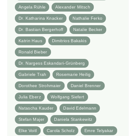
Angela Rühle
Alexander Mitsch
Dr. Katharina Knacker
Nathalie Ferko
Dr. Bastian Bergerhoff
Natalie Becker
Katrin Haus
Dimitrios Bakakis
Ronald Bieber
Dr. Nargess Eskandari-Grünberg
Gabriele Trah
Rosemarie Heilig
Dorothee Strohmaier
Daniel Brenner
Julia Eberz
Wolfgang Siefert
Natascha Kauder
David Edelmann
Stefan Majer
Daniela Stankewitz
Elke Voitl
Carola Scholz
Emre Telyakar