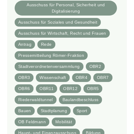
Ausschuss für Personal, Sicherheit und
Digitalisierung
Ausschuss für Soziales und Gesundheit
Ausschuss für Wirtschaft, Recht und Frauen
Antrag
Rede
Pressemitteilung Römer-Fraktion
Stadtverordnetenversammlung
OBR2
OBR3
Wissenschaft
OBR4
OBR7
OBR6
OBR11
OBR12
OBR5
Riederwaldtunnel
Baulandbeschluss
Bauen
Stadtplanung
Sport
OB Feldmann
Mobilität
Haupt- und Finanzausschuss
Bildung