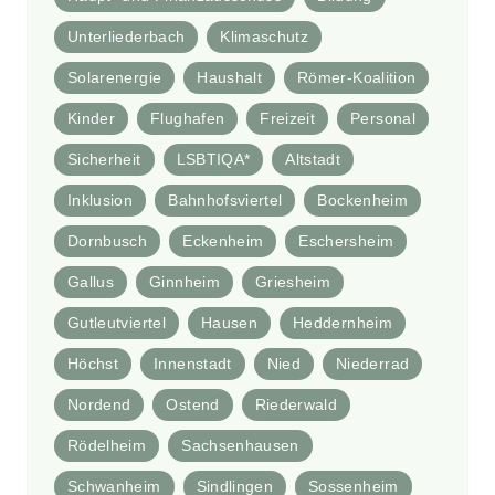
Unterliederbach
Klimaschutz
Solarenergie
Haushalt
Römer-Koalition
Kinder
Flughafen
Freizeit
Personal
Sicherheit
LSBTIQA*
Altstadt
Inklusion
Bahnhofsviertel
Bockenheim
Dornbusch
Eckenheim
Eschersheim
Gallus
Ginnheim
Griesheim
Gutleutviertel
Hausen
Heddernheim
Höchst
Innenstadt
Nied
Niederrad
Nordend
Ostend
Riederwald
Rödelheim
Sachsenhausen
Schwanheim
Sindlingen
Sossenheim