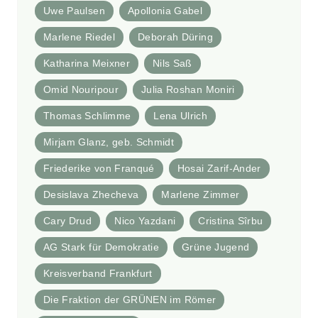
Uwe Paulsen
Apollonia Gabel
Marlene Riedel
Deborah Düring
Katharina Meixner
Nils Saß
Omid Nouripour
Julia Roshan Moniri
Thomas Schlimme
Lena Ulrich
Mirjam Glanz, geb. Schmidt
Friederike von Franqué
Hosai Zarif-Ander
Desislava Zhecheva
Marlene Zimmer
Cary Drud
Nico Yazdani
Cristina Sîrbu
AG Stark für Demokratie
Grüne Jugend
Kreisverband Frankfurt
Die Fraktion der GRÜNEN im Römer