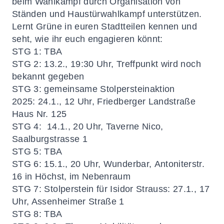
beim Wahlkampf durch Organisation von
Ständen und Haustürwahlkampf unterstützen.
Lernt Grüne in euren Stadtteilen kennen und
seht, wie ihr euch engagieren könnt:
STG 1
:
TBA
STG 2
:
13.2., 19:30 Uhr, Treffpunkt wird noch
bekannt gegeben
STG 3
:
gemeinsame Stolpersteinaktion
2025: 24.1., 12 Uhr,
Friedberger Landstraße
Haus Nr. 125
STG 4:
14.1., 20 Uhr, Taverne Nico,
Saalburgstrasse 1
STG 5:
TBA
STG 6
: 15.1., 20 Uhr, Wunderbar,
Antoniterstr.
16 in Höchst, im Nebenraum
STG 7
: Stolperstein für Isidor Strauss: 27.1., 17
Uhr, Assenheimer Straße 1
STG 8:
TBA