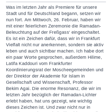
Was im letzten Jahr als Premiere für unsere
Stadt und für Deutschland
begann, setzen wir
nun
fort.
Am Mittwoch, 26. Februar, haben wir
mit einer
feierlichen
Zeremonie
d
i
e Ramadan-
Beleuchtung
auf der
Freßgass
‘ eingeschaltet.
Es ist ein Zeichen dafür, dass wir in Frankfurt
Vielfalt nicht nur anerkennen, sondern sie aktiv
leben und auch sichtbar machen.
Ich habe dort
ein paar Worte gesprochen, außerdem
Hilime
,
Lati
fa
Kaddouri
vom Frankfurter
Koordi
nierungsrat der Moscheegemeinden
und
der
Direktor der Akademie für Islam in
Gesellschaft und Wissenschaft, Prof
essor
Bekim
Agai
.
Die enorme Resonanz, die wir im
letzten Jahr
bezüglich der
Ramadan-Lichter
erlebt haben, hat uns gezeigt, wie wichtig
dieses Zeichen ist. Und zwar nicht nur in