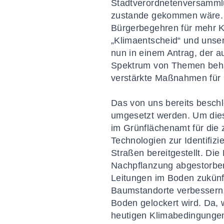
Stadtverordnetenversammlu
zustande gekommen wäre. Di
Bürgerbegehren für mehr K
„Klimaentscheid“ und unse
nun in einem Antrag, der au
Spektrum von Themen behan
verstärkte Maßnahmen für u
Das von uns bereits besch
umgesetzt werden.
Um dies
im Grünflächenamt für die
Technologien zur Identifiz
Straßen bereitgestellt.
Die 
Nachpflanzung abgestorben
Leitungen im Boden zukünft
Baumstandorte verbessern,
Boden gelockert wird. Da,
heutigen Klimabedingungen 