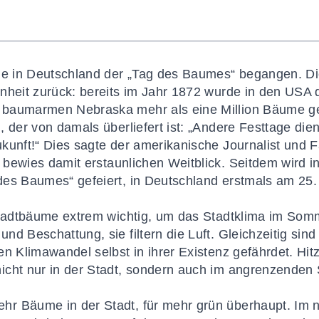
rde in Deutschland der „Tag des Baumes“ begangen. D
nheit zurück: bereits im Jahr 1872 wurde in den USA d
baumarmen Nebraska mehr als eine Million Bäume gepf
, der von damals überliefert ist: „Andere Festtage die
kunft!“ Dies sagte der amerikanische Journalist und F
bewies damit erstaunlichen Weitblick. Seitdem wird i
es Baumes“ gefeiert, in Deutschland erstmals am 25. 
Stadtbäume extrem wichtig, um das Stadtklima im Somme
nd Beschattung, sie filtern die Luft. Gleichzeitig si
den Klimawandel selbst in ihrer Existenz gefährdet. Hi
icht nur in der Stadt, sondern auch im angrenzenden 
r Bäume in der Stadt, für mehr grün überhaupt. Im 