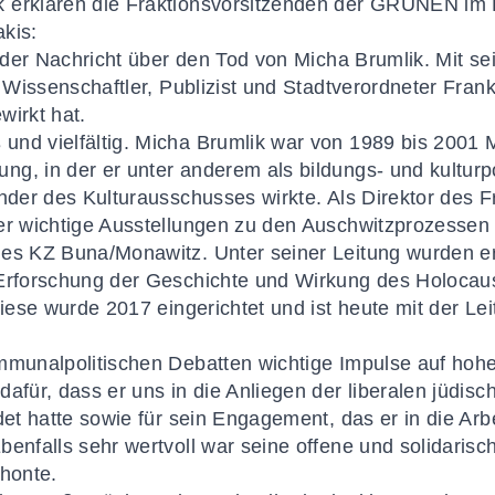
 erklären die Fraktionsvorsitzenden der GRÜNEN im 
kis:
n der Nachricht über den Tod von Micha Brumlik. Mit se
s Wissenschaftler, Publizist und Stadtverordneter Fran
wirkt hat.
nd vielfältig. Micha Brumlik war von 1989 bis 2001 M
g, in der er unter anderem als bildungs- und kulturp
nder des Kulturausschusses wirkte. Als Direktor des Fr
er wichtige Ausstellungen zu den Auschwitzprozessen un
des KZ Buna/Monawitz. Unter seiner Leitung wurden e
 Erforschung der Geschichte und Wirkung des Holocau
Diese wurde 2017 eingerichtet und ist heute mit der Le
mmunalpolitischen Debatten wichtige Impulse auf hohe
dafür, dass er uns in die Anliegen der liberalen jüdi
ndet hatte sowie für sein Engagement, das er in die 
enfalls sehr wertvoll war seine offene und solidarische
chonte.