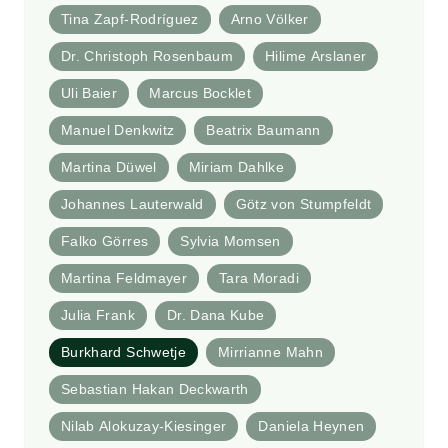
Tina Zapf-Rodríguez
Arno Völker
Dr. Christoph Rosenbaum
Hilime Arslaner
Uli Baier
Marcus Bocklet
Manuel Denkwitz
Beatrix Baumann
Martina Düwel
Miriam Dahlke
Johannes Lauterwald
Götz von Stumpfeldt
Falko Görres
Sylvia Momsen
Martina Feldmayer
Tara Moradi
Julia Frank
Dr. Dana Kube
Burkhard Schwetje
Mirrianne Mahn
Sebastian Hakan Deckwarth
Nilab Alokuzay-Kiesinger
Daniela Heynen