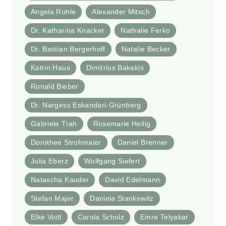
Angela Rühle
Alexander Mitsch
Dr. Katharina Knacker
Nathalie Ferko
Dr. Bastian Bergerhoff
Natalie Becker
Katrin Haus
Dimitrios Bakakis
Ronald Bieber
Dr. Nargess Eskandari-Grünberg
Gabriele Trah
Rosemarie Heilig
Dorothee Strohmaier
Daniel Brenner
Julia Eberz
Wolfgang Siefert
Natascha Kauder
David Edelmann
Stefan Majer
Daniela Stankewitz
Elke Voitl
Carola Scholz
Emre Telyakar