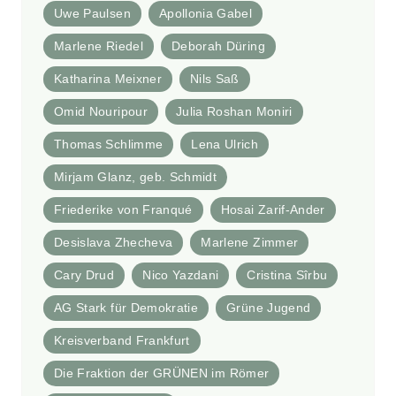
Uwe Paulsen
Apollonia Gabel
Marlene Riedel
Deborah Düring
Katharina Meixner
Nils Saß
Omid Nouripour
Julia Roshan Moniri
Thomas Schlimme
Lena Ulrich
Mirjam Glanz, geb. Schmidt
Friederike von Franqué
Hosai Zarif-Ander
Desislava Zhecheva
Marlene Zimmer
Cary Drud
Nico Yazdani
Cristina Sîrbu
AG Stark für Demokratie
Grüne Jugend
Kreisverband Frankfurt
Die Fraktion der GRÜNEN im Römer