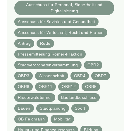
Ausschuss für Personal, Sicherheit und
Digitalisierung
Ausschuss für Soziales und Gesundheit
Ausschuss für Wirtschaft, Recht und Frauen
Antrag
Rede
Pressemitteilung Römer-Fraktion
Stadtverordnetenversammlung
OBR2
OBR3
Wissenschaft
OBR4
OBR7
OBR6
OBR11
OBR12
OBR5
Riederwaldtunnel
Baulandbeschluss
Bauen
Stadtplanung
Sport
OB Feldmann
Mobilität
Haupt- und Finanzausschuss
Bildung