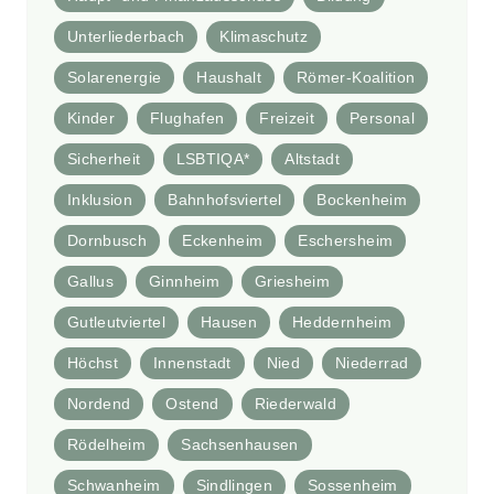
Unterliederbach
Klimaschutz
Solarenergie
Haushalt
Römer-Koalition
Kinder
Flughafen
Freizeit
Personal
Sicherheit
LSBTIQA*
Altstadt
Inklusion
Bahnhofsviertel
Bockenheim
Dornbusch
Eckenheim
Eschersheim
Gallus
Ginnheim
Griesheim
Gutleutviertel
Hausen
Heddernheim
Höchst
Innenstadt
Nied
Niederrad
Nordend
Ostend
Riederwald
Rödelheim
Sachsenhausen
Schwanheim
Sindlingen
Sossenheim