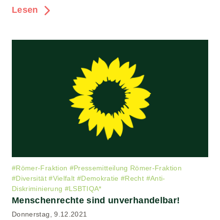
Lesen
#
Römer-Fraktion
#
Pressemitteilung Römer-Fraktion
#
Diversität
#
Vielfalt
#
Demokratie
#
Recht
#
Anti-
Diskriminierung
#
LSBTIQA*
Menschenrechte sind unverhandelbar!
Donnerstag, 9.12.2021