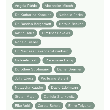
Angela Rühle
Alexander Mitsch
Dr. Katharina Knacker
Nathalie Ferko
Dr. Bastian Bergerhoff
Natalie Becker
Katrin Haus
Dimitrios Bakakis
Ronald Bieber
Dr. Nargess Eskandari-Grünberg
Gabriele Trah
Rosemarie Heilig
Dorothee Strohmaier
Daniel Brenner
Julia Eberz
Wolfgang Siefert
Natascha Kauder
David Edelmann
Stefan Majer
Daniela Stankewitz
Elke Voitl
Carola Scholz
Emre Telyakar