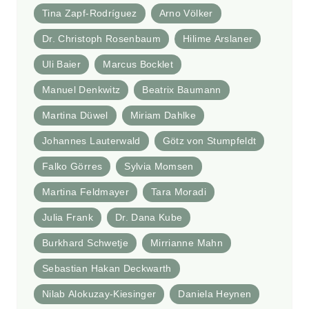
Tina Zapf-Rodríguez
Arno Völker
Dr. Christoph Rosenbaum
Hilime Arslaner
Uli Baier
Marcus Bocklet
Manuel Denkwitz
Beatrix Baumann
Martina Düwel
Miriam Dahlke
Johannes Lauterwald
Götz von Stumpfeldt
Falko Görres
Sylvia Momsen
Martina Feldmayer
Tara Moradi
Julia Frank
Dr. Dana Kube
Burkhard Schwetje
Mirrianne Mahn
Sebastian Hakan Deckwarth
Nilab Alokuzay-Kiesinger
Daniela Heynen