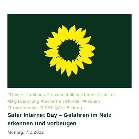
#
Römer-Fraktion
#
Pressemitteilung Römer-Fraktion
#
Digitalisierung
#
Sicherheit
#
Kinder
#
Frauen
#
Frauenrechte
#
LSBTIQA*
#
Bildung
Safer Internet Day – Gefahren im Netz
erkennen und vorbeugen
Montag, 7.2.2022