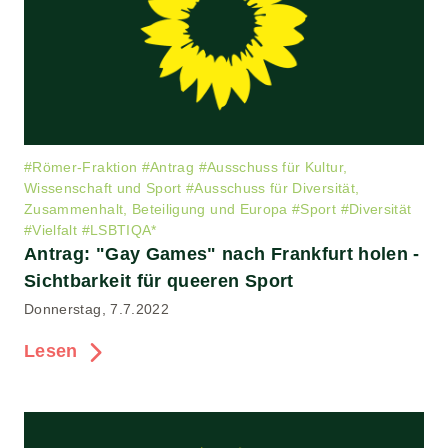
#
Römer-Fraktion
#
Antrag
#
Ausschuss für Kultur,
Wissenschaft und Sport
#
Ausschuss für Diversität,
Zusammenhalt, Beteiligung und Europa
#
Sport
#
Diversität
#
Vielfalt
#
LSBTIQA*
Antrag: "Gay Games" nach Frankfurt holen -
Sichtbarkeit für queeren Sport
Donnerstag, 7.7.2022
Lesen