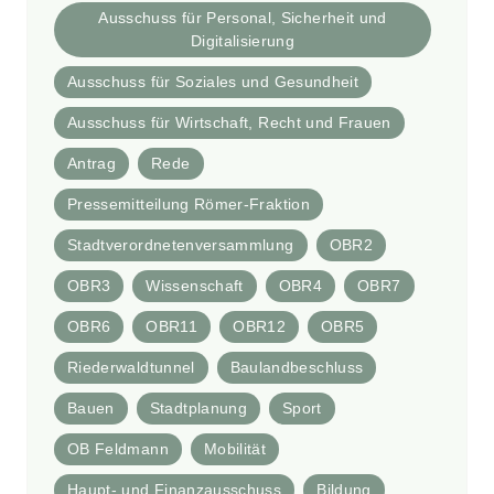
Ausschuss für Personal, Sicherheit und
Digitalisierung
Ausschuss für Soziales und Gesundheit
Ausschuss für Wirtschaft, Recht und Frauen
Antrag
Rede
Pressemitteilung Römer-Fraktion
Stadtverordnetenversammlung
OBR2
OBR3
Wissenschaft
OBR4
OBR7
OBR6
OBR11
OBR12
OBR5
Riederwaldtunnel
Baulandbeschluss
Bauen
Stadtplanung
Sport
OB Feldmann
Mobilität
Haupt- und Finanzausschuss
Bildung