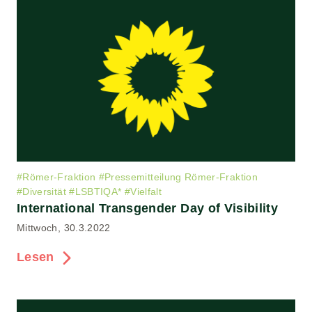
#
Römer-Fraktion
#
Pressemitteilung Römer-Fraktion
#
Diversität
#
LSBTIQA*
#
Vielfalt
International Transgender Day of Visibility
Mittwoch, 30.3.2022
Lesen