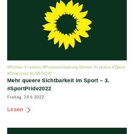
#
Römer-Fraktion
#
Pressemitteilung Römer-Fraktion
#
Sport
#
Diversität
#
LSBTIQA*
Mehr queere Sichtbarkeit im Sport – 3.
#SportPride2022
Freitag, 24.6.2022
Lesen