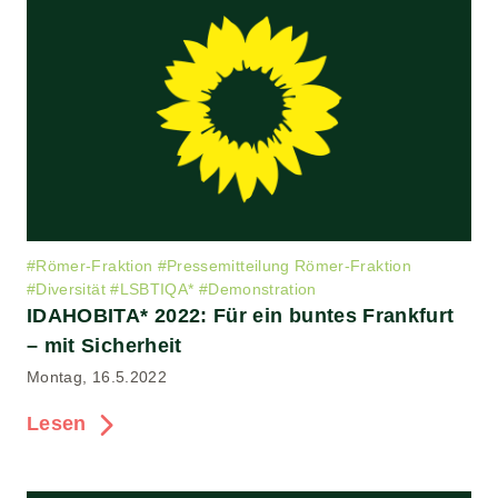
#
Römer-Fraktion
#
Pressemitteilung Römer-Fraktion
#
Diversität
#
LSBTIQA*
#
Demonstration
IDAHOBITA* 2022: Für ein buntes Frankfurt
– mit Sicherheit
Montag, 16.5.2022
Lesen