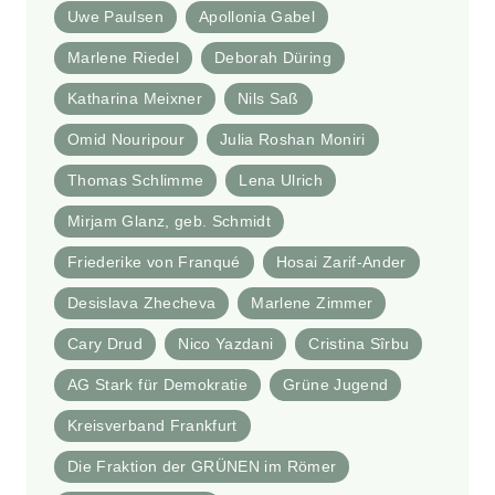
Uwe Paulsen
Apollonia Gabel
Marlene Riedel
Deborah Düring
Katharina Meixner
Nils Saß
Omid Nouripour
Julia Roshan Moniri
Thomas Schlimme
Lena Ulrich
Mirjam Glanz, geb. Schmidt
Friederike von Franqué
Hosai Zarif-Ander
Desislava Zhecheva
Marlene Zimmer
Cary Drud
Nico Yazdani
Cristina Sîrbu
AG Stark für Demokratie
Grüne Jugend
Kreisverband Frankfurt
Die Fraktion der GRÜNEN im Römer