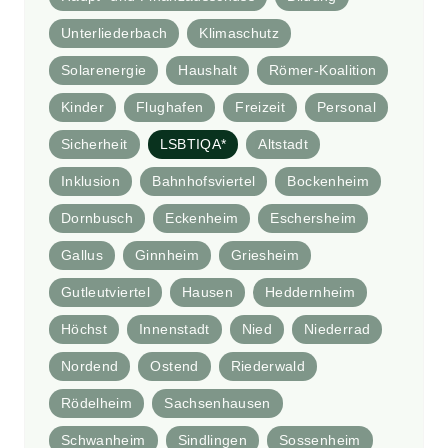
Unterliederbach
Klimaschutz
Solarenergie
Haushalt
Römer-Koalition
Kinder
Flughafen
Freizeit
Personal
Sicherheit
LSBTIQA*
Altstadt
Inklusion
Bahnhofsviertel
Bockenheim
Dornbusch
Eckenheim
Eschersheim
Gallus
Ginnheim
Griesheim
Gutleutviertel
Hausen
Heddernheim
Höchst
Innenstadt
Nied
Niederrad
Nordend
Ostend
Riederwald
Rödelheim
Sachsenhausen
Schwanheim
Sindlingen
Sossenheim