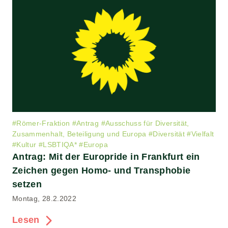
#
Römer-Fraktion
#
Antrag
#
Ausschuss für Diversität,
Zusammenhalt, Beteiligung und Europa
#
Diversität
#
Vielfalt
#
Kultur
#
LSBTIQA*
#
Europa
Antrag: Mit der Europride in Frankfurt ein
Zeichen gegen Homo- und Transphobie
setzen
Montag, 28.2.2022
Lesen