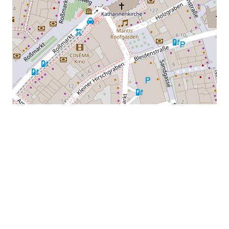
Leaflet
|
©
OpenStreetMap
contributors
#
Externe Veranstaltungen