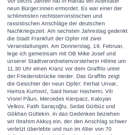
Vor sechs Jahren hat in Hanau ein Attentäter
neun Bürger:innen ermordet. Es war einer der
schlimmsten rechtsterroristischen und
rassistischen Anschläge der deutschen
Nachkriegszeit. Am sechsten Jahrestag gedenkt
die Stadt Frankfurt der Opfer mit zwei
Veranstaltungen. Am Donnerstag, 19. Februar,
lege ich gemeinsam mit OB Mike Josef und
unserer Stadtverordnetenvorsteherin Hilime um
11.30 Uhr einen Kranz vor dem Graffito unter
der Friedensbrücke nieder. Das Graffito zeigt
die Gesichter der neun Opfer: Ferhat Unvar,
Hamza Kurtović, Said Nesar Hashemi, Vili
Viorel Păun, Mercedes Kierpacz, Kaloyan
Velkov, Fatih Saraçoğlu, Sedat Gürbüz und
Gökhan Gültekin. In das Gedenken beziehen
wir Ibrahim Akkuş ein, der den Anschlag schwer
verletzt überlebte und nun im Alter von 70