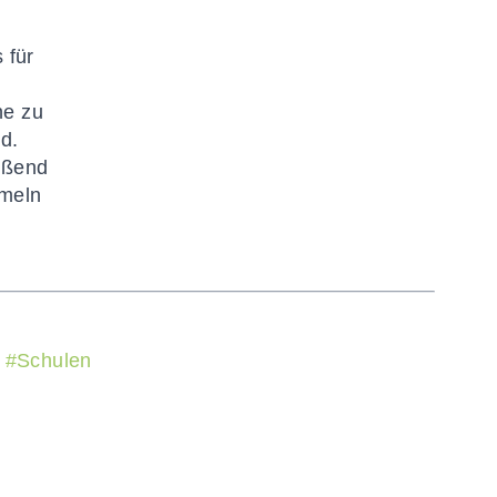
 für
he zu
d.
ießend
mmeln
#
Schulen