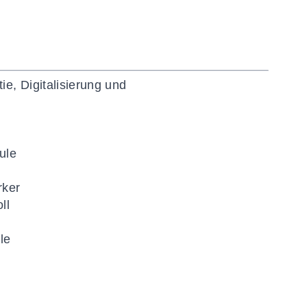
e, Digitalisierung und
ule
rker
ll
le