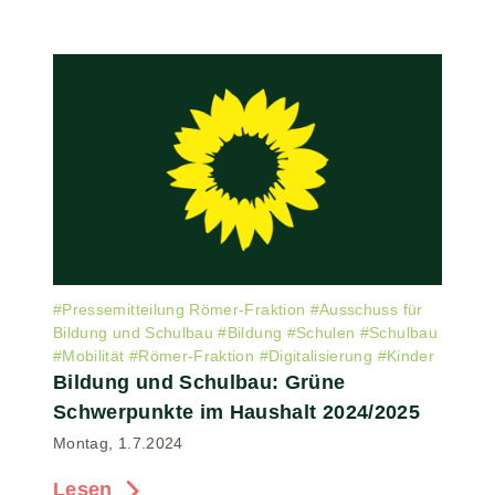
#
Pressemitteilung Römer-Fraktion
#
Ausschuss für
Bildung und Schulbau
#
Bildung
#
Schulen
#
Schulbau
#
Mobilität
#
Römer-Fraktion
#
Digitalisierung
#
Kinder
Bildung und Schulbau: Grüne
Schwerpunkte im Haushalt 2024/2025
Montag, 1.7.2024
Lesen