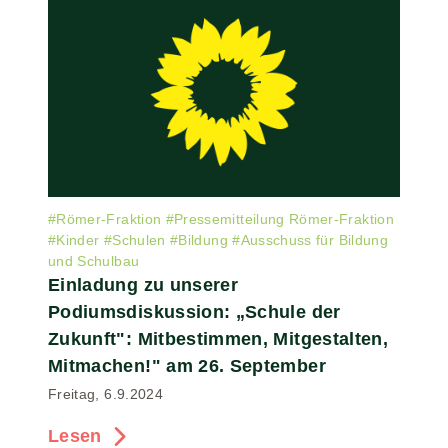
#
Römer-Fraktion
#
Pressemitteilung Römer-Fraktion
#
Kinder
#
Schulen
#
Bildung
#
Ausschuss für Bildung
und Schulbau
Einladung zu unserer
Podiumsdiskussion: „Schule der
Zukunft": Mitbestimmen, Mitgestalten,
Mitmachen!" am 26. September
Freitag, 6.9.2024
Lesen