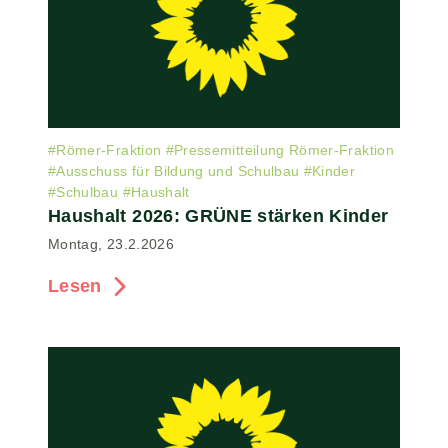
#
Römer-Fraktion
#
Pressemitteilung Römer-Fraktion
#
Ausschuss für Bildung und Schulbau
#
Kinder
#
Schulbau
#
Haushalt
Haushalt 2026: GRÜNE stärken Kinder
Montag, 23.2.2026
Lesen