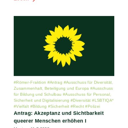
#
Römer-Fraktion
#
Antrag
#
Ausschuss für Diversität,
Zusammenhalt, Beteiligung und Europa
#
Ausschuss
für Bildung und Schulbau
#
Ausschuss für Personal,
Sicherheit und Digitalisierung
#
Diversität
#
LSBTIQA*
#
Vielfalt
#
Bildung
#
Sicherheit
#
Recht
#
Polizei
Antrag: Akzeptanz und Sichtbarkeit
queerer Menschen erhöhen I