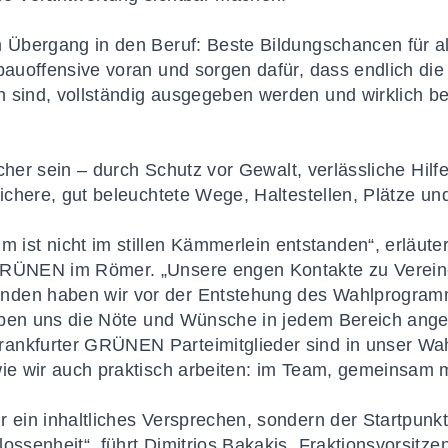
m Übergang in den Beruf: Beste Bildungschancen für a
bauoffensive voran und sorgen dafür, dass endlich die 
 sind, vollständig ausgegeben werden und wirklich be
sicher sein – durch Schutz vor Gewalt, verlässliche Hilf
sichere, gut beleuchtete Wege, Haltestellen, Plätze u
t nicht im stillen Kämmerlein entstanden“, erläuter
GRÜNEN im Römer. „Unsere engen Kontakte zu Vereinen
nden haben wir vor der Entstehung des Wahlprogra
 haben uns die Nöte und Wünsche in jedem Bereich ang
ankfurter GRÜNEN Parteimitglieder sind in unser Wa
wie wir auch praktisch arbeiten: im Team, gemeinsam m
r ein inhaltliches Versprechen, sondern der Startpunk
lossenheit“, führt Dimitrios Bakakis, Fraktionsvorsi