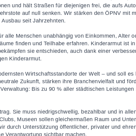
onen und hält Straßen für diejenigen frei, die aufs Aut
kehrstote auf null senken. Wir stärken den ÖPNV mit 
 Ausbau seit Jahrzehnten.
t für alle Menschen unabhängig von Einkommen, Alter od
äume finden und Teilhabe erfahren. Kinderarmut ist in
 bekämpfen sie entschieden, auch dank einer verbesse
gen Kinderarmut.
modernsten Wirtschaftsstandorte der Welt – und soll es 
aneutrale Zukunft, stärken ihre Branchenvielfalt und fö
r Verwaltung: Bis zu 90 % aller städtischen Leistungen 
uftrag. Sie muss niedrigschwellig, bezahlbar und in alle
n, Clubs, Museen sollen gleichermaßen Raum und Unter
ir durch Unterstützung öffentlicher, privater und ehren
he Verantwortung sichtbar machen.