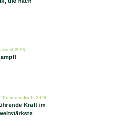
tik, die nach
lwahl 2026
kampf!
#
Kommunalwahl 2026
ührende Kraft im
weitstärkste