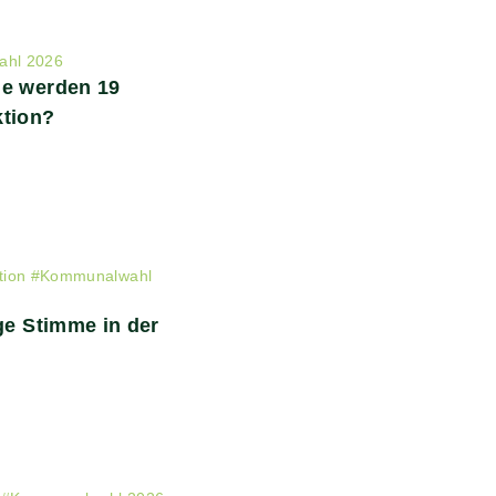
hl 2026
ie werden 19
ktion?
tion
#
Kommunalwahl
ge Stimme in der