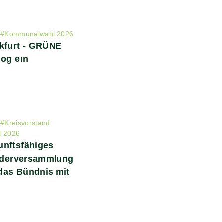
#
Kommunalwahl 2026
nkfurt - GRÜNE
log ein
#
Kreisvorstand
 2026
unftsfähiges
iederversammlung
das Bündnis mit