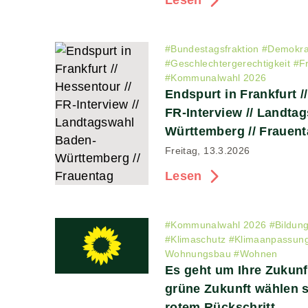
Lesen
#
Bundestagsfraktion
#
Demokra
#
Geschlechtergerechtigkeit
#
F
#
Kommunalwahl 2026
Endspurt in Frankfurt /
FR-Interview // Landta
Württemberg // Frauen
Freitag, 13.3.2026
Lesen
#
Kommunalwahl 2026
#
Bildun
#
Klimaschutz
#
Klimaanpassun
Wohnungsbau
#
Wohnen
Es geht um Ihre Zukun
grüne Zukunft wählen s
rotem Rückschritt