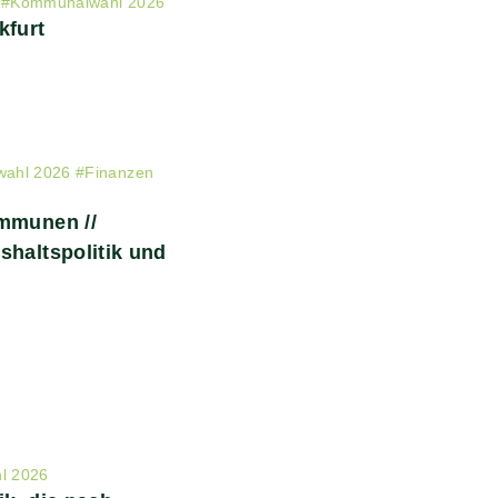
#
Kommunalwahl 2026
kfurt
ahl 2026
#
Finanzen
ommunen //
shaltspolitik und
l 2026