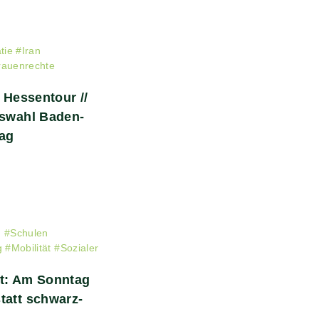
tie
#
Iran
rauenrechte
/ Hessentour //
gswahl Baden-
tag
g
#
Schulen
g
#
Mobilität
#
Sozialer
ft: Am Sonntag
tatt schwarz-