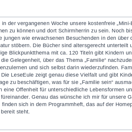
t, in der vergangenen Woche unsere kostenfreie „Mini
fnen zu können und dort Schirmherrin zu sein. Noch bi
ie jungen wie erwachsenen Besuchenden in den über
ratur stöbern. Die Bücher sind altersgerecht unterteil
ige Blickpunktthema mit ca. 120 Titeln gibt Kindern un
die Gelegenheit, über das Thema „Familie“ nachzuden
nzulernen und sich selbst darin wiederzufinden. Famili
 Die LeseEule zeigt genau diese Vielfalt und gibt Kin
rage zu beschäftigen, was für sie „Familie sein“ ausm
n eine Offenheit für unterschiedliche Lebensformen 
s füreinander. Genau das wünsche ich mir für unsere G
en finden sich in dem Programmheft, das auf der Hom
ereit steht.