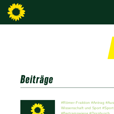
Beiträge
#
Römer-Fraktion
#
Antrag
#
Aus
Wissenschaft und Sport
#
Sport
#
Bertramswiese
#
Dornbusch