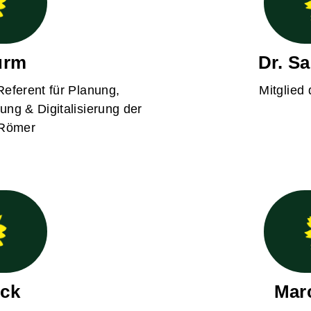
urm
Dr. S
 Referent für Planung,
Mitglied 
ng & Digitalisierung der
Römer
lck
Marc