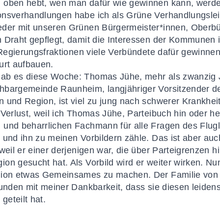
oben hebt, wen man dafür wie gewinnen kann, werden 
onsverhandlungen habe ich als Grüne Verhandlungsleit
eder mit unseren Grünen Bürgermeister*innen, Oberb
 Draht gepflegt, damit die Interessen der Kommunen 
 Regierungsfraktionen viele Verbündete dafür gewinnen.
urt aufbauen.
gab es diese Woche: Thomas Jühe, mehr als zwanzig 
hbargemeinde Raunheim, langjähriger Vorsitzender d
 und Region, ist viel zu jung nach schwerer Krankheit 
Verlust, weil ich Thomas Jühe, Parteibuch hin oder he
und beharrlichen Fachmann für alle Fragen des Fluglä
 und ihn zu meinen Vorbildern zähle. Das ist aber auc
 weil er einer derjenigen war, die über Parteigrenzen 
on gesucht hat. Als Vorbild wird er weiter wirken. Nun
egion etwas Gemeinsames zu machen. Der Familie vo
bunden mit meiner Dankbarkeit, dass sie diesen leide
 geteilt hat.