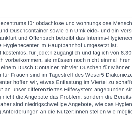
iezentrums für obdachlose und wohnungslose Mensch
 und Duschcontainer sowie ein Umkleide- und ein Vers
ankfurt und Offenbach betreibt das Interims-Hygienece
te Hygienecenter im Hauptbahnhof umgesetzt ist.
kostenlos, für jede:n zugänglich und täglich von 8.30
ch vorbeikommen, sie müssen noch nicht einmal ihre
s einem Dusch-Container mit vier Duschen für Männe
 für Frauen sind im Tagestreff des Weser5 Diakoniez
nter hoffen wir, etwas Entlastung im Viertel zu scha
gut an unser differenziertes Hilfesystem angebunden si
g nicht die Angebote das Problem, sondern die Bereits
her sind niedrigschwellige Angebote, wie das Hygien
 Anforderungen an die Nutzer:innen stellen wie möglic