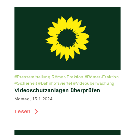
#
Pressemitteilung Römer-Fraktion
#
Römer-Fraktion
#
Sicherheit
#
Bahnhofsviertel
#
Videoüberwachung
Videoschutzanlagen überprüfen
Montag, 15.1.2024
Lesen