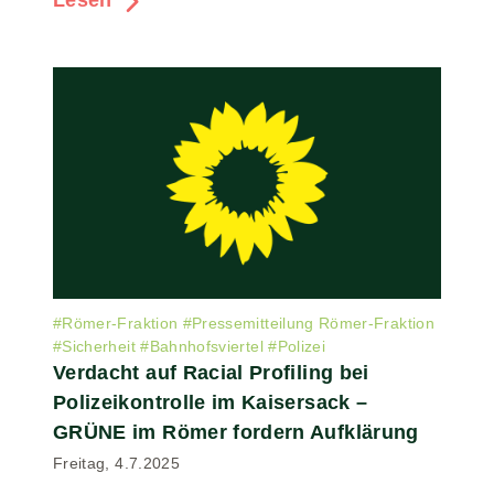
Lesen
#
Römer-Fraktion
#
Pressemitteilung Römer-Fraktion
#
Sicherheit
#
Bahnhofsviertel
#
Polizei
Verdacht auf Racial Profiling bei
Polizeikontrolle im Kaisersack –
GRÜNE im Römer fordern Aufklärung
Freitag, 4.7.2025