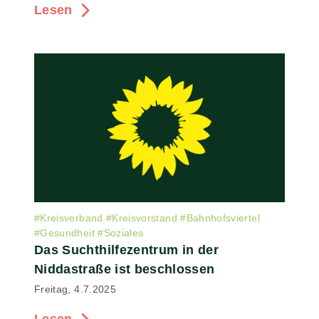
Lesen
#
Kreisverband
#
Kreisvorstand
#
Bahnhofsviertel
#
Gesundheit
#
Soziales
Das Suchthilfezentrum in der
Niddastraße ist beschlossen
Freitag, 4.7.2025