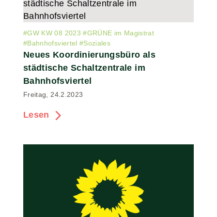
#
GW KW 08 2023
#
GRÜNE im Magistrat
#
Bahnhofsviertel
#
Soziales
Neues Koordinierungsbüro als
städtische Schaltzentrale im
Bahnhofsviertel
Freitag, 24.2.2023
Lesen