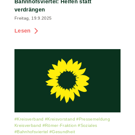
Bahnhofsviertel: Helfen statt
verdrängen
Freitag, 19.9.2025
Lesen
#
Kreisverband
#
Kreisvorstand
#
Pressemeldung
Kreisverband
#
Römer-Fraktion
#
Soziales
#
Bahnhofsviertel
#
Gesundheit