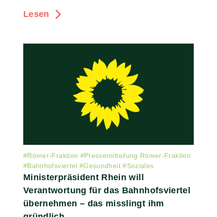
Lesen
#
Römer-Fraktion
#
Pressemitteilung Römer-Fraktion
#
Bahnhofsviertel
#
Gesundheit
#
Soziales
Ministerpräsident Rhein will
Verantwortung für das Bahnhofsviertel
übernehmen – das misslingt ihm
gründlich