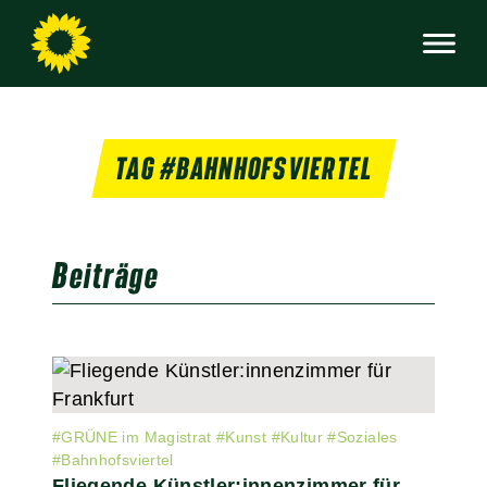
TAG #BAHNHOFSVIERTEL
Beiträge
#
GRÜNE im Magistrat
#
Kunst
#
Kultur
#
Soziales
#
Bahnhofsviertel
Fliegende Künstler:innenzimmer für