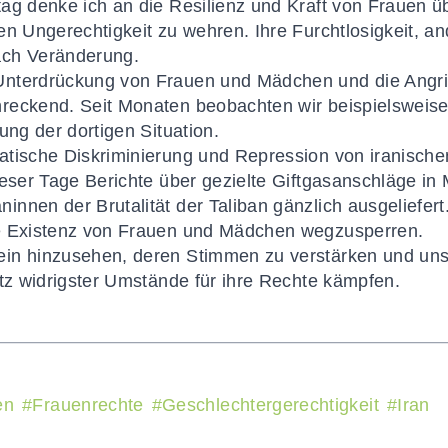
ag denke ich an die Resilienz und Kraft von Frauen übe
en Ungerechtigkeit zu wehren. Ihre Furchtlosigkeit, an
ach Veränderung.
nterdrückung von Frauen und Mädchen und die Angrif
reckend. Seit Monaten beobachten wir beispielsweise 
ung der dortigen Situation.
atische Diskriminierung und Repression von iranisc
ieser Tage Berichte über gezielte Giftgasanschläge i
nnen der Brutalität der Taliban gänzlich ausgeliefert
e Existenz von Frauen und Mädchen wegzusperren.
in hinzusehen, deren Stimmen zu verstärken und uns 
otz widrigster Umstände für ihre Rechte kämpfen.
en
#
Frauenrechte
#
Geschlechtergerechtigkeit
#
Iran