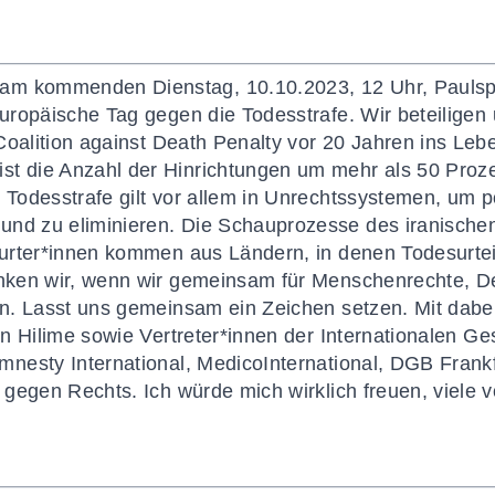
 am kommenden Dienstag
, 10.10.2023, 12 Uhr,
Paulsp
 Europäische Tag gegen die Todesstrafe. Wir beteilige
Coalition
against
Death Penalty vor 20 Jahren ins Lebe
st die Anzahl
der Hinrichtungen
um mehr als 50 Proze
 Todesstrafe
gilt vor allem in Unrechtssystemen,
um
p
und zu eliminieren.
Die Schauprozesse des iranischen
urter*innen
kommen aus Ländern, in denen Todesurtei
enken wir, wenn wir gemeinsam für
Menschenrechte, D
en.
Lasst uns gemeinsam ein Zeichen setzen. Mit dabei
in
Hilime
sowie
Vertreter*innen
der
Internationale
n
Gese
mnesty International
,
Medico
International
,
DGB Frankf
s
gegen Rechts
. Ich würde mich wirklich freuen, viele