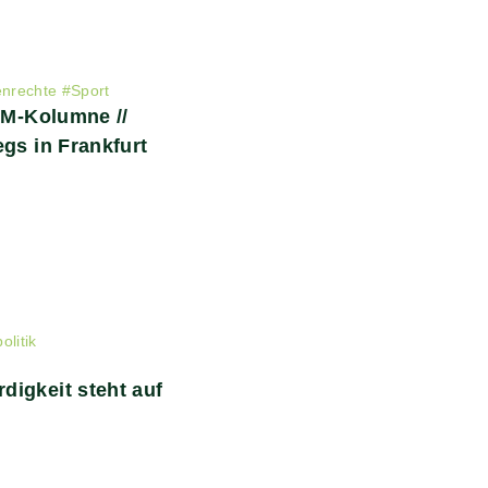
nrechte
#
Sport
 WM-Kolumne //
gs in Frankfurt
litik
igkeit steht auf