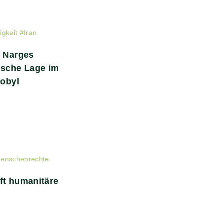
igkeit
#
Iran
/ Narges
ische Lage im
nobyl
enschenrechte
ft humanitäre