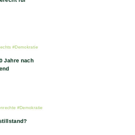
erecht für
echts
#
Demokratie
0 Jahre nach
gend
nrechte
#
Demokratie
tillstand?