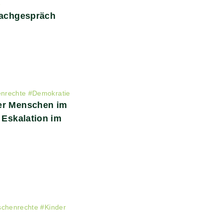
e
Fachgespräch
nrechte
#
Demokratie
er Menschen im
 Eskalation im
chenrechte
#
Kinder