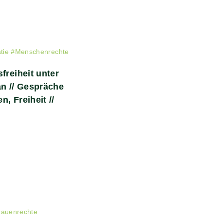
tie
#
Menschenrechte
freiheit unter
an // Gespräche
n, Freiheit //
rauenrechte