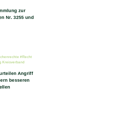
ammlung zur
en Nr. 3255 und
chenrechte
#
Recht
 Kreisverband
rteilen Angriff
rdern besseren
ellen