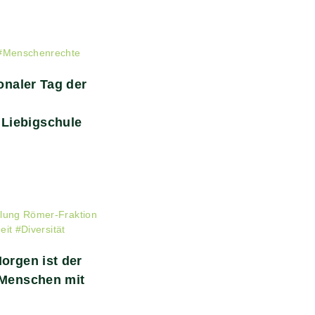
#
Menschenrechte
ionaler Tag der
Liebigschule
ilung Römer-Fraktion
eit
#
Diversität
orgen ist der
 Menschen mit