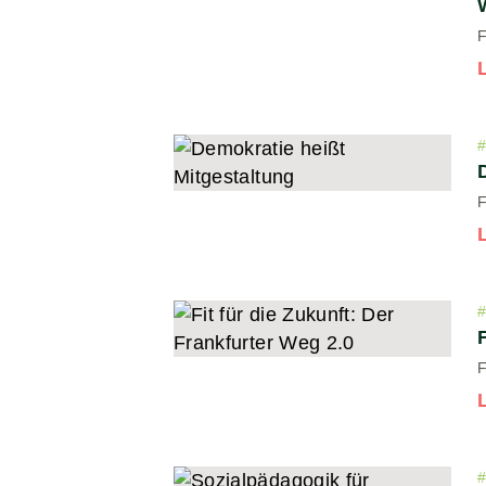
F
F
F