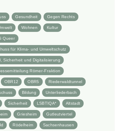
uss
Gesundheit
Gegen Rechts
Umwelt
Wohnen
Kultur
G Queer
huss für Klima- und Umweltschutz
 Sicherheit und Digitalisierung
ressemitteilung Römer-Fraktion
OBR12
OBR5
Riederwaldtunnel
schuss
Bildung
Unterliederbach
Sicherheit
LSBTIQA*
Altstadt
heim
Griesheim
Gutleutviertel
ld
Rödelheim
Sachsenhausen