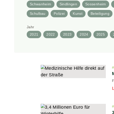
Schwanheim
Sindlingen
Sossenheim
Schulbau
Polizei
Kunst
Beteiligung
Jahr
2021
2022
2023
2024
2025
F