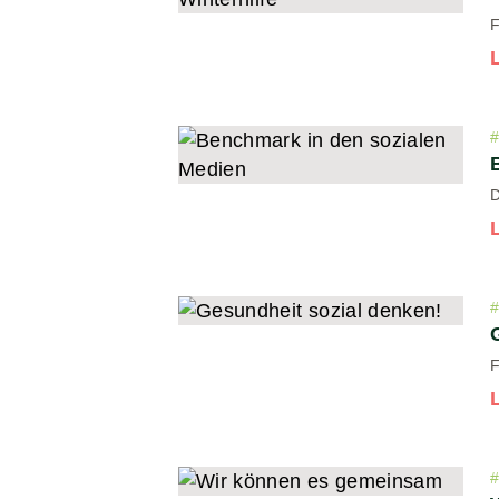
F
D
F