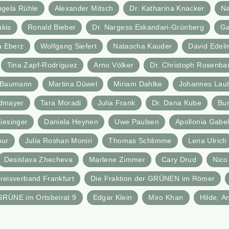
ngela Rühle
Alexander Mitsch
Dr. Katharina Knacker
Na
akis
Ronald Bieber
Dr. Nargess Eskandari-Grünberg
Ga
a Eberz
Wolfgang Siefert
Natascha Kauder
David Edel
Tina Zapf-Rodríguez
Arno Völker
Dr. Christoph Rosenb
x Baumann
Martina Düwel
Miriam Dahlke
Johannes Laut
ldmayer
Tara Moradi
Julia Frank
Dr. Dana Kube
Bu
iesinger
Daniela Heynen
Uwe Paulsen
Apollonia Gabe
our
Julia Roshan Moniri
Thomas Schlimme
Lena Ulrich
Desislava Zhecheva
Marlene Zimmer
Cary Drud
Nico
reisverband Frankfurt
Die Fraktion der GRÜNEN im Römer
GRÜNE im Ortsbeirat 9
Edgar Klein
Miro Khan
Hilde, A