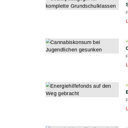
F
F
F