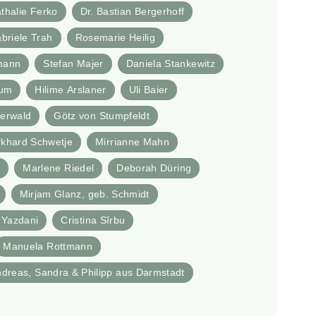
thalie Ferko
Dr. Bastian Bergerhoff
briele Trah
Rosemarie Heilig
mann
Stefan Majer
Daniela Stankewitz
aum
Hilime Arslaner
Uli Baier
erwald
Götz von Stumpfeldt
rkhard Schwetje
Mirrianne Mahn
l
Marlene Riedel
Deborah Düring
Mirjam Glanz, geb. Schmidt
 Yazdani
Cristina Sîrbu
Manuela Rottmann
ndreas, Sandra & Philipp aus Darmstadt