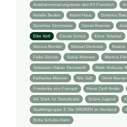
Antidiskriminierungsteam des KV Frankfurt
A
Natalie Becker
Katrin Haus
Dimitrios Bak
Dorothee Strohmaier
Daniel Brenner
Juli
Elke Voitl
Carola Scholz
Emre Telyakar
Marcus Bocklet
Manuel Denkwitz
Beatri
Falko Görres
Sylvia Momsen
Martina Fe
Sebastian Hakan Deckwarth
Nilab Alokuzay-K
Katharina Meixner
Nils Saß
Omid Nourip
Friederike von Franqué
Hosai Zarif-Ander
AG Stark für Demokratie
Grüne Jugend
K
Stadtteilgruppe 3: Die GRÜNEN im Nordend
Britta Schulte-Hahn