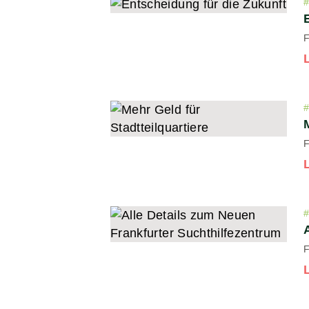
F
F
F