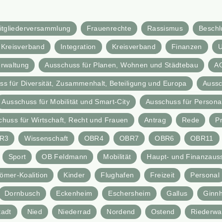
itgliederversammlung
Frauenrechte
Rassismus
Beschl
Kreisverband
Integration
Kreisverband
Finanzen
rwaltung
Ausschuss für Planen, Wohnen und Städtebau
A
s für Diversität, Zusammenhalt, Beteiligung und Europa
Aussc
Ausschuss für Mobilität und Smart-City
Ausschuss für Personal,
chuss für Wirtschaft, Recht und Frauen
Antrag
Rede
P
R3
Wissenschaft
OBR4
OBR7
OBR6
OBR11
Sport
OB Feldmann
Mobilität
Haupt- und Finanzaus
ömer-Koalition
Kinder
Flughafen
Freizeit
Personal
Dornbusch
Eckenheim
Eschersheim
Gallus
Ginn
tadt
Nied
Niederrad
Nordend
Ostend
Riederwa