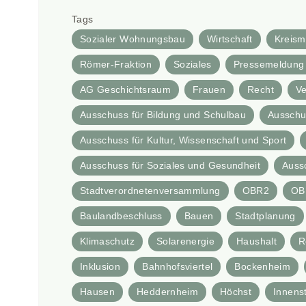
Tags
Sozialer Wohnungsbau
Wirtschaft
Kreism
Römer-Fraktion
Soziales
Pressemeldung 
AG Geschichtsraum
Frauen
Recht
Ve
Ausschuss für Bildung und Schulbau
Ausschus
Ausschuss für Kultur, Wissenschaft und Sport
Ausschuss für Soziales und Gesundheit
Auss
Stadtverordnetenversammlung
OBR2
OB
Baulandbeschluss
Bauen
Stadtplanung
Klimaschutz
Solarenergie
Haushalt
R
Inklusion
Bahnhofsviertel
Bockenheim
Hausen
Heddernheim
Höchst
Innens