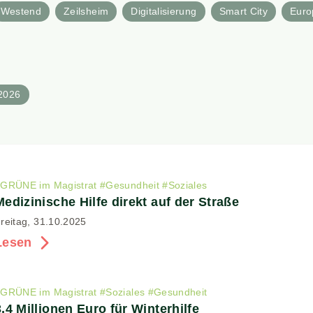
Westend
Zeilsheim
Digitalisierung
Smart City
Euro
2026
#
GRÜNE im Magistrat
#
Gesundheit
#
Soziales
Medizinische Hilfe direkt auf der Straße
reitag, 31.10.2025
Lesen
#
GRÜNE im Magistrat
#
Soziales
#
Gesundheit
3,4 Millionen Euro für Winterhilfe