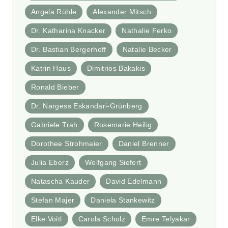
Angela Rühle
Alexander Mitsch
Dr. Katharina Knacker
Nathalie Ferko
Dr. Bastian Bergerhoff
Natalie Becker
Katrin Haus
Dimitrios Bakakis
Ronald Bieber
Dr. Nargess Eskandari-Grünberg
Gabriele Trah
Rosemarie Heilig
Dorothee Strohmaier
Daniel Brenner
Julia Eberz
Wolfgang Siefert
Natascha Kauder
David Edelmann
Stefan Majer
Daniela Stankewitz
Elke Voitl
Carola Scholz
Emre Telyakar