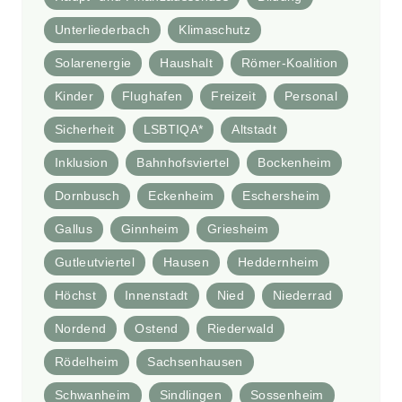
Unterliederbach
Klimaschutz
Solarenergie
Haushalt
Römer-Koalition
Kinder
Flughafen
Freizeit
Personal
Sicherheit
LSBTIQA*
Altstadt
Inklusion
Bahnhofsviertel
Bockenheim
Dornbusch
Eckenheim
Eschersheim
Gallus
Ginnheim
Griesheim
Gutleutviertel
Hausen
Heddernheim
Höchst
Innenstadt
Nied
Niederrad
Nordend
Ostend
Riederwald
Rödelheim
Sachsenhausen
Schwanheim
Sindlingen
Sossenheim