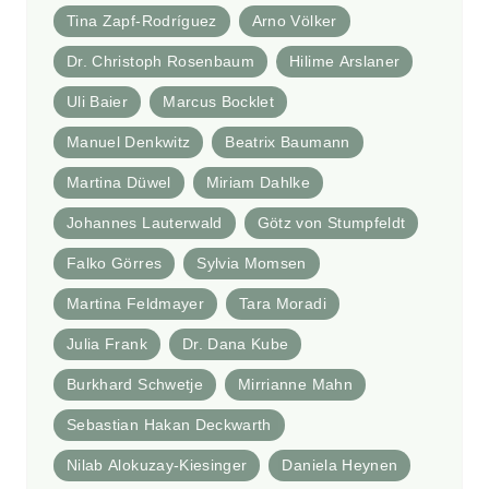
Tina Zapf-Rodríguez
Arno Völker
Dr. Christoph Rosenbaum
Hilime Arslaner
Uli Baier
Marcus Bocklet
Manuel Denkwitz
Beatrix Baumann
Martina Düwel
Miriam Dahlke
Johannes Lauterwald
Götz von Stumpfeldt
Falko Görres
Sylvia Momsen
Martina Feldmayer
Tara Moradi
Julia Frank
Dr. Dana Kube
Burkhard Schwetje
Mirrianne Mahn
Sebastian Hakan Deckwarth
Nilab Alokuzay-Kiesinger
Daniela Heynen