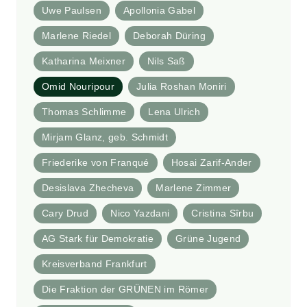
Uwe Paulsen
Apollonia Gabel
Marlene Riedel
Deborah Düring
Katharina Meixner
Nils Saß
Omid Nouripour
Julia Roshan Moniri
Thomas Schlimme
Lena Ulrich
Mirjam Glanz, geb. Schmidt
Friederike von Franqué
Hosai Zarif-Ander
Desislava Zhecheva
Marlene Zimmer
Cary Drud
Nico Yazdani
Cristina Sîrbu
AG Stark für Demokratie
Grüne Jugend
Kreisverband Frankfurt
Die Fraktion der GRÜNEN im Römer