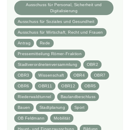
Ausschuss für Personal, Sicherheit und
Digitalisierung
Ausschuss für Soziales und Gesundheit
Ausschuss für Wirtschaft, Recht und Frauen
Antrag
Rede
Pressemitteilung Römer-Fraktion
Stadtverordnetenversammlung
OBR2
OBR3
Wissenschaft
OBR4
OBR7
OBR6
OBR11
OBR12
OBR5
Riederwaldtunnel
Baulandbeschluss
Bauen
Stadtplanung
Sport
OB Feldmann
Mobilität
Haupt- und Finanzausschuss
Bildung