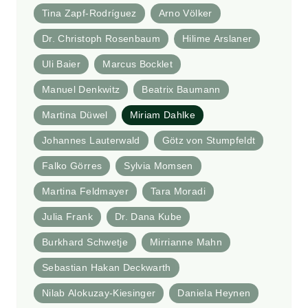
Tina Zapf-Rodríguez
Arno Völker
Dr. Christoph Rosenbaum
Hilime Arslaner
Uli Baier
Marcus Bocklet
Manuel Denkwitz
Beatrix Baumann
Martina Düwel
Miriam Dahlke
Johannes Lauterwald
Götz von Stumpfeldt
Falko Görres
Sylvia Momsen
Martina Feldmayer
Tara Moradi
Julia Frank
Dr. Dana Kube
Burkhard Schwetje
Mirrianne Mahn
Sebastian Hakan Deckwarth
Nilab Alokuzay-Kiesinger
Daniela Heynen