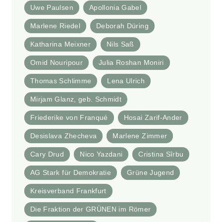
Uwe Paulsen
Apollonia Gabel
Marlene Riedel
Deborah Düring
Katharina Meixner
Nils Saß
Omid Nouripour
Julia Roshan Moniri
Thomas Schlimme
Lena Ulrich
Mirjam Glanz, geb. Schmidt
Friederike von Franqué
Hosai Zarif-Ander
Desislava Zhecheva
Marlene Zimmer
Cary Drud
Nico Yazdani
Cristina Sîrbu
AG Stark für Demokratie
Grüne Jugend
Kreisverband Frankfurt
Die Fraktion der GRÜNEN im Römer