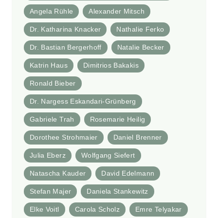
Angela Rühle
Alexander Mitsch
Dr. Katharina Knacker
Nathalie Ferko
Dr. Bastian Bergerhoff
Natalie Becker
Katrin Haus
Dimitrios Bakakis
Ronald Bieber
Dr. Nargess Eskandari-Grünberg
Gabriele Trah
Rosemarie Heilig
Dorothee Strohmaier
Daniel Brenner
Julia Eberz
Wolfgang Siefert
Natascha Kauder
David Edelmann
Stefan Majer
Daniela Stankewitz
Elke Voitl
Carola Scholz
Emre Telyakar