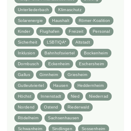
Unterliederbach
Klimaschutz
Solarenergie
Haushalt
Römer-Koalition
Kinder
Flughafen
Freizeit
Personal
Sicherheit
LSBTIQA*
Altstadt
Inklusion
Bahnhofsviertel
Bockenheim
Dornbusch
Eckenheim
Eschersheim
Gallus
Ginnheim
Griesheim
Gutleutviertel
Hausen
Heddernheim
Höchst
Innenstadt
Nied
Niederrad
Nordend
Ostend
Riederwald
Rödelheim
Sachsenhausen
Schwanheim
Sindlingen
Sossenheim