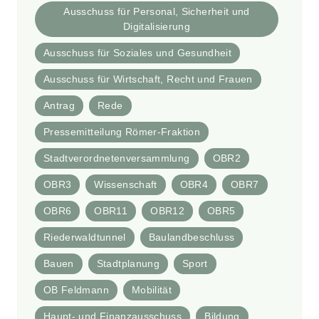
Ausschuss für Personal, Sicherheit und
Digitalisierung
Ausschuss für Soziales und Gesundheit
Ausschuss für Wirtschaft, Recht und Frauen
Antrag
Rede
Pressemitteilung Römer-Fraktion
Stadtverordnetenversammlung
OBR2
OBR3
Wissenschaft
OBR4
OBR7
OBR6
OBR11
OBR12
OBR5
Riederwaldtunnel
Baulandbeschluss
Bauen
Stadtplanung
Sport
OB Feldmann
Mobilität
Haupt- und Finanzausschuss
Bildung