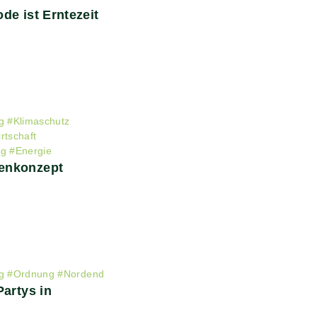
de ist Erntezeit
g
#
Klimaschutz
rtschaft
ng
#
Energie
enkonzept
g
#
Ordnung
#
Nordend
Partys in