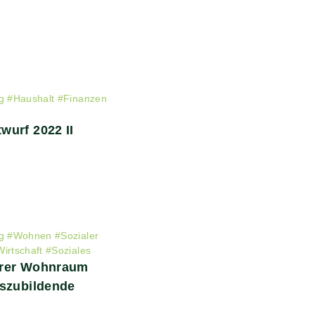
g
#
Haushalt
#
Finanzen
wurf 2022 II
g
#
Wohnen
#
Sozialer
Wirtschaft
#
Soziales
arer Wohnraum
uszubildende