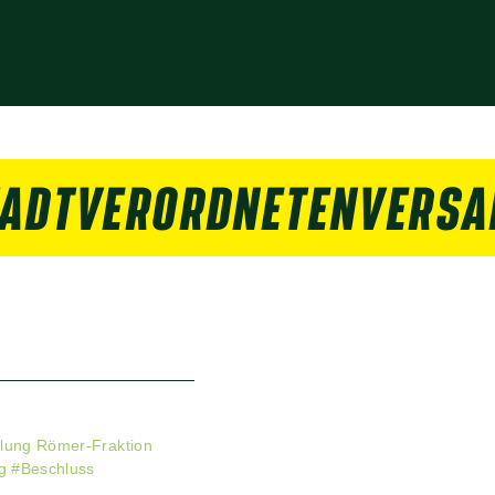
TADTVERORDNETENVERS
ilung Römer-Fraktion
g
#
Beschluss