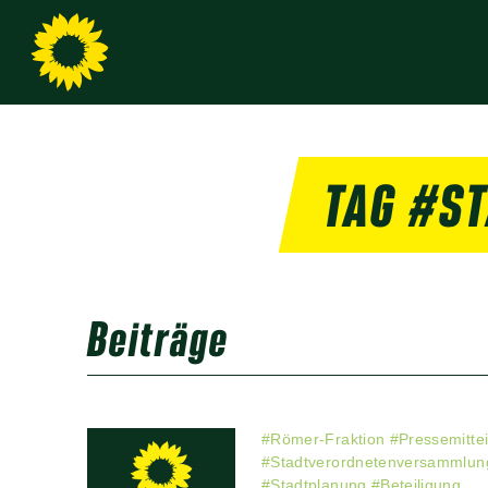
TAG #S
Beiträge
#
Römer-Fraktion
#
Pressemitte
#
Stadtverordnetenversammlun
#
Stadtplanung
#
Beteiligung