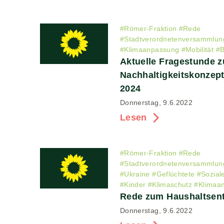
#
Römer-Fraktion
#
Rede
#
Stadtverordnetenversammlun
#
Klimaanpassung
#
Mobilität
#
B
Aktuelle Fragestunde 
Nachhaltigkeitskonzep
2024
Donnerstag, 9.6.2022
Lesen
#
Römer-Fraktion
#
Rede
#
Stadtverordnetenversammlun
#
Ukraine
#
Geflüchtete
#
Sozial
#
Kinder
#
Klimaschutz
#
Klimaa
Rede zum Haushaltsent
Donnerstag, 9.6.2022