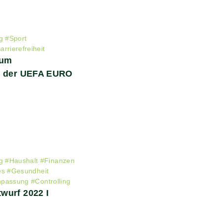
g
#
Sport
arrierefreiheit
zum
t der UEFA EURO
g
#
Haushalt
#
Finanzen
es
#
Gesundheit
npassung
#
Controlling
wurf 2022 I