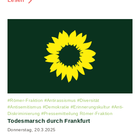
Lesen
#
Römer-Fraktion
#
Antirassismus
#
Diversität
#
Antisemitismus
#
Demokratie
#
Erinnerungskultur
#
Anti-
Diskriminierung
#
Pressemitteilung Römer-Fraktion
Todesmarsch durch Frankfurt
Donnerstag, 20.3.2025