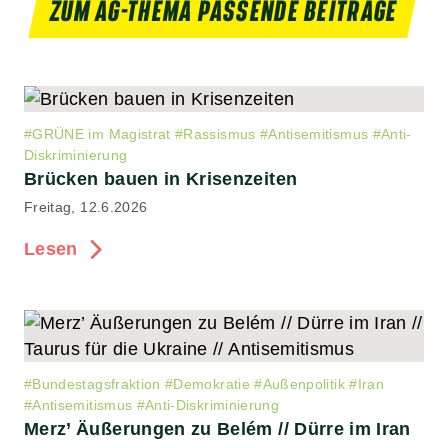
ZUM AG-THEMA PASSENDE BEITRÄGE
#
GRÜNE im Magistrat
#
Rassismus
#
Antisemitismus
#
Anti-
Diskriminierung
Brücken bauen in Krisenzeiten
Freitag, 12.6.2026
Lesen
#
Bundestagsfraktion
#
Demokratie
#
Außenpolitik
#
Iran
#
Antisemitismus
#
Anti-Diskriminierung
Merz’ Äußerungen zu Belém // Dürre im Iran