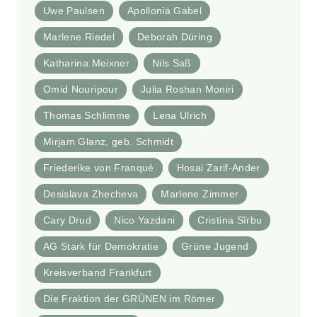
Uwe Paulsen
Apollonia Gabel
Marlene Riedel
Deborah Düring
Katharina Meixner
Nils Saß
Omid Nouripour
Julia Roshan Moniri
Thomas Schlimme
Lena Ulrich
Mirjam Glanz, geb. Schmidt
Friederike von Franqué
Hosai Zarif-Ander
Desislava Zhecheva
Marlene Zimmer
Cary Drud
Nico Yazdani
Cristina Sîrbu
AG Stark für Demokratie
Grüne Jugend
Kreisverband Frankfurt
Die Fraktion der GRÜNEN im Römer