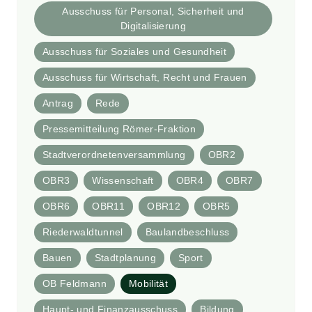
Ausschuss für Personal, Sicherheit und
Digitalisierung
Ausschuss für Soziales und Gesundheit
Ausschuss für Wirtschaft, Recht und Frauen
Antrag
Rede
Pressemitteilung Römer-Fraktion
Stadtverordnetenversammlung
OBR2
OBR3
Wissenschaft
OBR4
OBR7
OBR6
OBR11
OBR12
OBR5
Riederwaldtunnel
Baulandbeschluss
Bauen
Stadtplanung
Sport
OB Feldmann
Mobilität
Haupt- und Finanzausschuss
Bildung