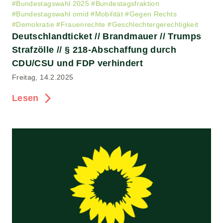
#
Bundestagswahl 2025
#
Bundestagsfraktion
#
Bundestagswahl omid
#
Mobilität
#
Gegen Rechts
#
Demokratie
#
Frauenrechte
#
Geschlechtergerechtigkeit
Deutschlandticket // Brandmauer // Trumps
Strafzölle // § 218-Abschaffung durch
CDU/CSU und FDP verhindert
Freitag, 14.2.2025
Lesen