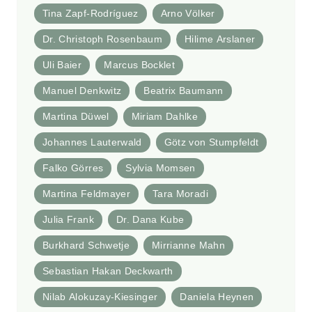
Tina Zapf-Rodríguez
Arno Völker
Dr. Christoph Rosenbaum
Hilime Arslaner
Uli Baier
Marcus Bocklet
Manuel Denkwitz
Beatrix Baumann
Martina Düwel
Miriam Dahlke
Johannes Lauterwald
Götz von Stumpfeldt
Falko Görres
Sylvia Momsen
Martina Feldmayer
Tara Moradi
Julia Frank
Dr. Dana Kube
Burkhard Schwetje
Mirrianne Mahn
Sebastian Hakan Deckwarth
Nilab Alokuzay-Kiesinger
Daniela Heynen