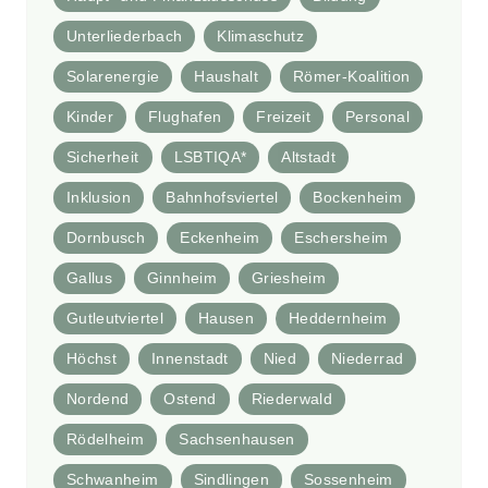
Unterliederbach
Klimaschutz
Solarenergie
Haushalt
Römer-Koalition
Kinder
Flughafen
Freizeit
Personal
Sicherheit
LSBTIQA*
Altstadt
Inklusion
Bahnhofsviertel
Bockenheim
Dornbusch
Eckenheim
Eschersheim
Gallus
Ginnheim
Griesheim
Gutleutviertel
Hausen
Heddernheim
Höchst
Innenstadt
Nied
Niederrad
Nordend
Ostend
Riederwald
Rödelheim
Sachsenhausen
Schwanheim
Sindlingen
Sossenheim