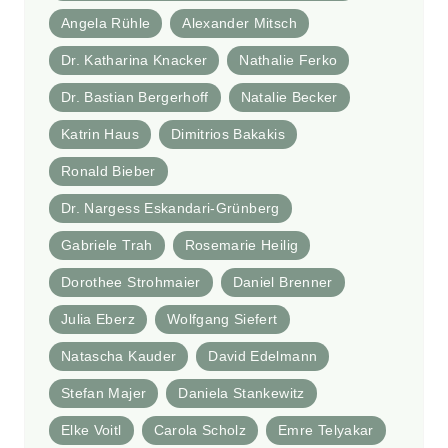
Angela Rühle
Alexander Mitsch
Dr. Katharina Knacker
Nathalie Ferko
Dr. Bastian Bergerhoff
Natalie Becker
Katrin Haus
Dimitrios Bakakis
Ronald Bieber
Dr. Nargess Eskandari-Grünberg
Gabriele Trah
Rosemarie Heilig
Dorothee Strohmaier
Daniel Brenner
Julia Eberz
Wolfgang Siefert
Natascha Kauder
David Edelmann
Stefan Majer
Daniela Stankewitz
Elke Voitl
Carola Scholz
Emre Telyakar