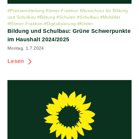
#
Pressemitteilung Römer-Fraktion
#
Ausschuss für Bildung
und Schulbau
#
Bildung
#
Schulen
#
Schulbau
#
Mobilität
#
Römer-Fraktion
#
Digitalisierung
#
Kinder
Bildung und Schulbau: Grüne Schwerpunkte
im Haushalt 2024/2025
Montag, 1.7.2024
Lesen