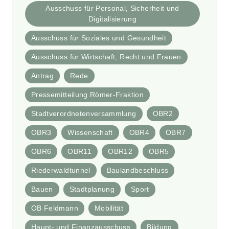
Ausschuss für Personal, Sicherheit und
Digitalisierung
Ausschuss für Soziales und Gesundheit
Ausschuss für Wirtschaft, Recht und Frauen
Antrag
Rede
Pressemitteilung Römer-Fraktion
Stadtverordnetenversammlung
OBR2
OBR3
Wissenschaft
OBR4
OBR7
OBR6
OBR11
OBR12
OBR5
Riederwaldtunnel
Baulandbeschluss
Bauen
Stadtplanung
Sport
OB Feldmann
Mobilität
Haupt- und Finanzausschuss
Bildung