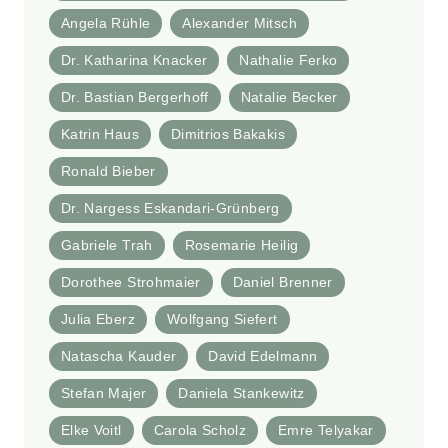
Angela Rühle
Alexander Mitsch
Dr. Katharina Knacker
Nathalie Ferko
Dr. Bastian Bergerhoff
Natalie Becker
Katrin Haus
Dimitrios Bakakis
Ronald Bieber
Dr. Nargess Eskandari-Grünberg
Gabriele Trah
Rosemarie Heilig
Dorothee Strohmaier
Daniel Brenner
Julia Eberz
Wolfgang Siefert
Natascha Kauder
David Edelmann
Stefan Majer
Daniela Stankewitz
Elke Voitl
Carola Scholz
Emre Telyakar