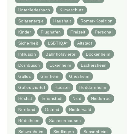
Unterliederbach
Klimaschutz
Solarenergie
Haushalt
Römer-Koalition
Kinder
Flughafen
Freizeit
Personal
Sicherheit
LSBTIQA*
Altstadt
Inklusion
Bahnhofsviertel
Bockenheim
Dornbusch
Eckenheim
Eschersheim
Gallus
Ginnheim
Griesheim
Gutleutviertel
Hausen
Heddernheim
Höchst
Innenstadt
Nied
Niederrad
Nordend
Ostend
Riederwald
Rödelheim
Sachsenhausen
Schwanheim
Sindlingen
Sossenheim