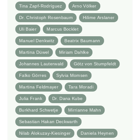
Tina Zapf-Rodríguez
Arno Völker
Dr. Christoph Rosenbaum
Hilime Arslaner
Uli Baier
Marcus Bocklet
Manuel Denkwitz
Beatrix Baumann
Martina Düwel
Miriam Dahlke
Johannes Lauterwald
Götz von Stumpfeldt
Falko Görres
Sylvia Momsen
Martina Feldmayer
Tara Moradi
Julia Frank
Dr. Dana Kube
Burkhard Schwetje
Mirrianne Mahn
Sebastian Hakan Deckwarth
Nilab Alokuzay-Kiesinger
Daniela Heynen