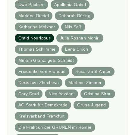
Uwe Paulsen
Apollonia Gabel
Marlene Riedel
Deborah Düring
Katharina Meixner
Nils Saß
Omid Nouripour
Julia Roshan Moniri
Thomas Schlimme
Lena Ulrich
Mirjam Glanz, geb. Schmidt
Friederike von Franqué
Hosai Zarif-Ander
Desislava Zhecheva
Marlene Zimmer
Cary Drud
Nico Yazdani
Cristina Sîrbu
AG Stark für Demokratie
Grüne Jugend
Kreisverband Frankfurt
Die Fraktion der GRÜNEN im Römer