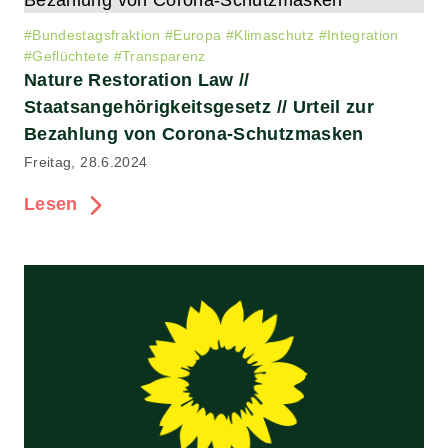
#
Bundestagsfraktion
#
Europa
#
Klimaschutz
#
Integration
#
Geflüchtete
#
Transparenz
Nature Restoration Law //
Staatsangehörigkeitsgesetz // Urteil zur
Bezahlung von Corona-Schutzmasken
Freitag, 28.6.2024
Lesen