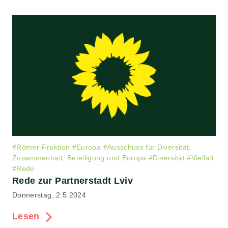
#
Römer-Fraktion
#
Europa
#
Ausschuss für Diversität,
Zusammenhalt, Beteiligung und Europa
#
Diversität
#
Vielfalt
#
Rede
Rede zur Partnerstadt Lviv
Donnerstag, 2.5.2024
Lesen