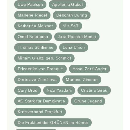
Uwe Paulsen
Apollonia Gabel
Marlene Riedel
Deborah Düring
Katharina Meixner
Nils Saß
Omid Nouripour
Julia Roshan Moniri
Thomas Schlimme
Lena Ulrich
Mirjam Glanz, geb. Schmidt
Friederike von Franqué
Hosai Zarif-Ander
Desislava Zhecheva
Marlene Zimmer
Cary Drud
Nico Yazdani
Cristina Sîrbu
AG Stark für Demokratie
Grüne Jugend
Kreisverband Frankfurt
Die Fraktion der GRÜNEN im Römer