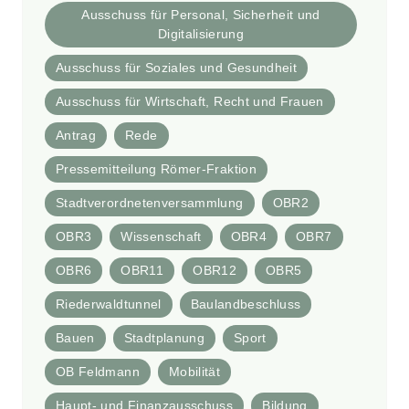
Ausschuss für Personal, Sicherheit und
Digitalisierung
Ausschuss für Soziales und Gesundheit
Ausschuss für Wirtschaft, Recht und Frauen
Antrag
Rede
Pressemitteilung Römer-Fraktion
Stadtverordnetenversammlung
OBR2
OBR3
Wissenschaft
OBR4
OBR7
OBR6
OBR11
OBR12
OBR5
Riederwaldtunnel
Baulandbeschluss
Bauen
Stadtplanung
Sport
OB Feldmann
Mobilität
Haupt- und Finanzausschuss
Bildung