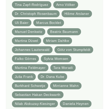
Tina Zapf-Rodríguez
Arno Völker
Dr. Christoph Rosenbaum
Hilime Arslaner
Uli Baier
Marcus Bocklet
Manuel Denkwitz
Beatrix Baumann
Martina Düwel
Miriam Dahlke
Johannes Lauterwald
Götz von Stumpfeldt
Falko Görres
Sylvia Momsen
Martina Feldmayer
Tara Moradi
Julia Frank
Dr. Dana Kube
Burkhard Schwetje
Mirrianne Mahn
Sebastian Hakan Deckwarth
Nilab Alokuzay-Kiesinger
Daniela Heynen