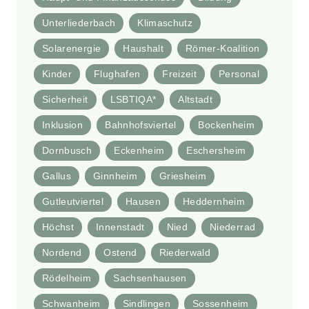
Unterliederbach
Klimaschutz
Solarenergie
Haushalt
Römer-Koalition
Kinder
Flughafen
Freizeit
Personal
Sicherheit
LSBTIQA*
Altstadt
Inklusion
Bahnhofsviertel
Bockenheim
Dornbusch
Eckenheim
Eschersheim
Gallus
Ginnheim
Griesheim
Gutleutviertel
Hausen
Heddernheim
Höchst
Innenstadt
Nied
Niederrad
Nordend
Ostend
Riederwald
Rödelheim
Sachsenhausen
Schwanheim
Sindlingen
Sossenheim