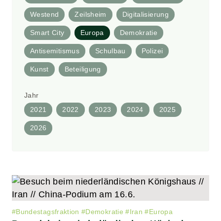
Westend
Zeilsheim
Digitalisierung
Smart City
Europa
Demokratie
Antisemitismus
Schulbau
Polizei
Kunst
Beteiligung
Jahr
2021
2022
2023
2024
2025
2026
#
Bundestagsfraktion
#
Demokratie
#
Iran
#
Europa