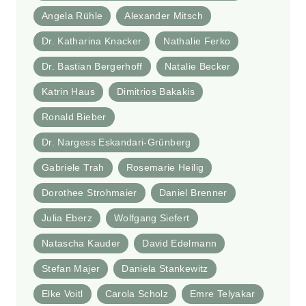
Angela Rühle
Alexander Mitsch
Dr. Katharina Knacker
Nathalie Ferko
Dr. Bastian Bergerhoff
Natalie Becker
Katrin Haus
Dimitrios Bakakis
Ronald Bieber
Dr. Nargess Eskandari-Grünberg
Gabriele Trah
Rosemarie Heilig
Dorothee Strohmaier
Daniel Brenner
Julia Eberz
Wolfgang Siefert
Natascha Kauder
David Edelmann
Stefan Majer
Daniela Stankewitz
Elke Voitl
Carola Scholz
Emre Telyakar