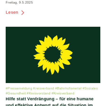
Freitag, 9.5.2025
Lesen
#
Pressemeldung Kreisverband
#
Bahnhofsviertel
#
Soziales
#
Gesundheit
#
Kreisvorstand
#
Kreisverband
Hilfe statt Verdrängung – für eine humane
und effektive Antwort auf die Situation im