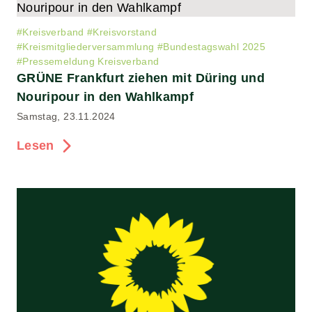
#
Kreisverband
#
Kreisvorstand
#
Kreismitgliederversammlung
#
Bundestagswahl 2025
#
Pressemeldung Kreisverband
GRÜNE Frankfurt ziehen mit Düring und
Nouripour in den Wahlkampf
Samstag, 23.11.2024
Lesen