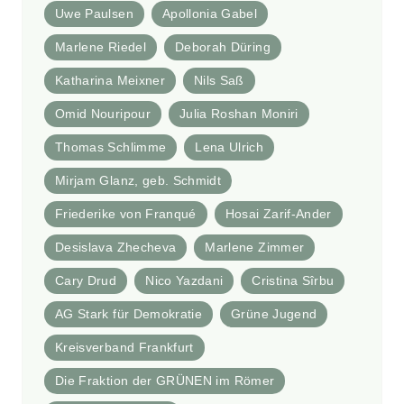
Uwe Paulsen
Apollonia Gabel
Marlene Riedel
Deborah Düring
Katharina Meixner
Nils Saß
Omid Nouripour
Julia Roshan Moniri
Thomas Schlimme
Lena Ulrich
Mirjam Glanz, geb. Schmidt
Friederike von Franqué
Hosai Zarif-Ander
Desislava Zhecheva
Marlene Zimmer
Cary Drud
Nico Yazdani
Cristina Sîrbu
AG Stark für Demokratie
Grüne Jugend
Kreisverband Frankfurt
Die Fraktion der GRÜNEN im Römer