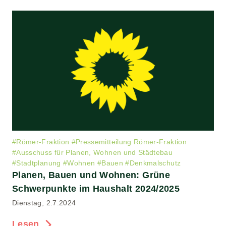
#
Römer-Fraktion
#
Pressemitteilung Römer-Fraktion
#
Ausschuss für Planen, Wohnen und Städtebau
#
Stadtplanung
#
Wohnen
#
Bauen
#
Denkmalschutz
Planen, Bauen und Wohnen: Grüne
Schwerpunkte im Haushalt 2024/2025
Dienstag, 2.7.2024
Lesen