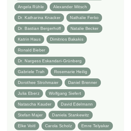
Angela Rühle
Alexander Mitsch
Dr. Katharina Knacker
Nathalie Ferko
Dr. Bastian Bergerhoff
Natalie Becker
Katrin Haus
Dimitrios Bakakis
Ronald Bieber
Dr. Nargess Eskandari-Grünberg
Gabriele Trah
Rosemarie Heilig
Dorothee Strohmaier
Daniel Brenner
Julia Eberz
Wolfgang Siefert
Natascha Kauder
David Edelmann
Stefan Majer
Daniela Stankewitz
Elke Voitl
Carola Scholz
Emre Telyakar