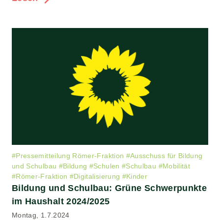
#
Pressemitteilung Römer-Fraktion
#
Ausschuss für Bildung
und Schulbau
#
Bildung
#
Schulen
#
Schulbau
#
Mobilität
#
Römer-Fraktion
#
Digitalisierung
#
Kinder
Bildung und Schulbau: Grüne Schwerpunkte
im Haushalt 2024/2025
Montag, 1.7.2024