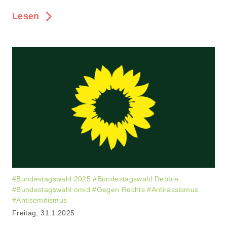
Lesen
#
Bundestagswahl 2025
#
Bundestagswahl Debbie
#
Bundestagswahl omid
#
Gegen Rechts
#
Antirassismus
#
Antisemitismus
Freitag, 31.1.2025