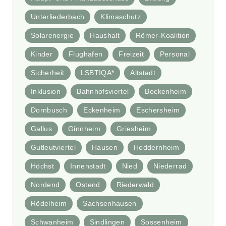
Unterliederbach
Klimaschutz
Solarenergie
Haushalt
Römer-Koalition
Kinder
Flughafen
Freizeit
Personal
Sicherheit
LSBTIQA*
Altstadt
Inklusion
Bahnhofsviertel
Bockenheim
Dornbusch
Eckenheim
Eschersheim
Gallus
Ginnheim
Griesheim
Gutleutviertel
Hausen
Heddernheim
Höchst
Innenstadt
Nied
Niederrad
Nordend
Ostend
Riederwald
Rödelheim
Sachsenhausen
Schwanheim
Sindlingen
Sossenheim