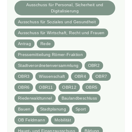
Ausschuss für Personal, Sicherheit und
Digitalisierung
Ausschuss für Soziales und Gesundheit
Ausschuss für Wirtschaft, Recht und Frauen
Antrag
Rede
Pressemitteilung Römer-Fraktion
Stadtverordnetenversammlung
OBR2
OBR3
Wissenschaft
OBR4
OBR7
OBR6
OBR11
OBR12
OBR5
Riederwaldtunnel
Baulandbeschluss
Bauen
Stadtplanung
Sport
OB Feldmann
Mobilität
Haupt- und Finanzausschuss
Bildung