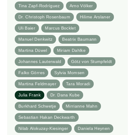
Tina Zapf-Rodríguez
Arno Völker
Dr. Christoph Rosenbaum
Hilime Arslaner
Uli Baier
Marcus Bocklet
Manuel Denkwitz
Beatrix Baumann
Martina Düwel
Miriam Dahlke
Johannes Lauterwald
Götz von Stumpfeldt
Falko Görres
Sylvia Momsen
Martina Feldmayer
Tara Moradi
Julia Frank
Dr. Dana Kube
Burkhard Schwetje
Mirrianne Mahn
Sebastian Hakan Deckwarth
Nilab Alokuzay-Kiesinger
Daniela Heynen