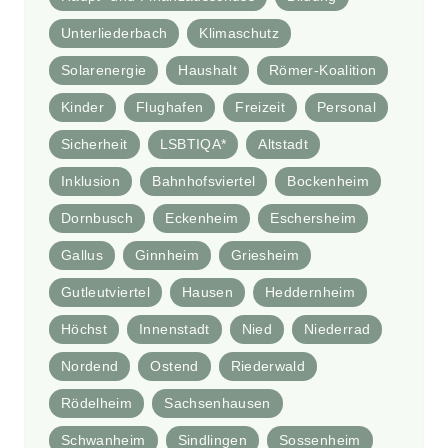
Unterliederbach
Klimaschutz
Solarenergie
Haushalt
Römer-Koalition
Kinder
Flughafen
Freizeit
Personal
Sicherheit
LSBTIQA*
Altstadt
Inklusion
Bahnhofsviertel
Bockenheim
Dornbusch
Eckenheim
Eschersheim
Gallus
Ginnheim
Griesheim
Gutleutviertel
Hausen
Heddernheim
Höchst
Innenstadt
Nied
Niederrad
Nordend
Ostend
Riederwald
Rödelheim
Sachsenhausen
Schwanheim
Sindlingen
Sossenheim