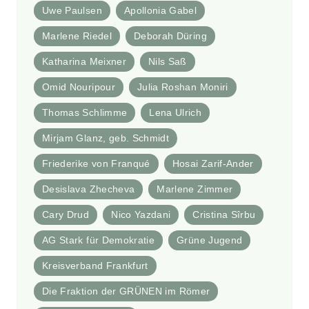
Uwe Paulsen
Apollonia Gabel
Marlene Riedel
Deborah Düring
Katharina Meixner
Nils Saß
Omid Nouripour
Julia Roshan Moniri
Thomas Schlimme
Lena Ulrich
Mirjam Glanz, geb. Schmidt
Friederike von Franqué
Hosai Zarif-Ander
Desislava Zhecheva
Marlene Zimmer
Cary Drud
Nico Yazdani
Cristina Sîrbu
AG Stark für Demokratie
Grüne Jugend
Kreisverband Frankfurt
Die Fraktion der GRÜNEN im Römer