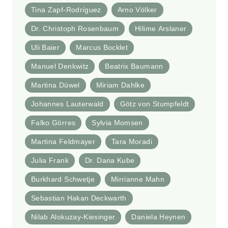
Tina Zapf-Rodríguez
Arno Völker
Dr. Christoph Rosenbaum
Hilime Arslaner
Uli Baier
Marcus Bocklet
Manuel Denkwitz
Beatrix Baumann
Martina Düwel
Miriam Dahlke
Johannes Lauterwald
Götz von Stumpfeldt
Falko Görres
Sylvia Momsen
Martina Feldmayer
Tara Moradi
Julia Frank
Dr. Dana Kube
Burkhard Schwetje
Mirrianne Mahn
Sebastian Hakan Deckwarth
Nilab Alokuzay-Kiesinger
Daniela Heynen