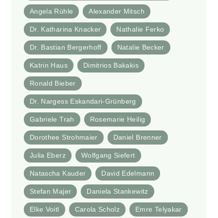
Angela Rühle
Alexander Mitsch
Dr. Katharina Knacker
Nathalie Ferko
Dr. Bastian Bergerhoff
Natalie Becker
Katrin Haus
Dimitrios Bakakis
Ronald Bieber
Dr. Nargess Eskandari-Grünberg
Gabriele Trah
Rosemarie Heilig
Dorothee Strohmaier
Daniel Brenner
Julia Eberz
Wolfgang Siefert
Natascha Kauder
David Edelmann
Stefan Majer
Daniela Stankewitz
Elke Voitl
Carola Scholz
Emre Telyakar