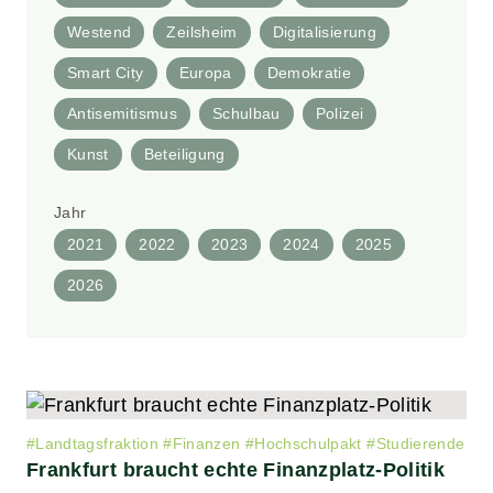
Westend
Zeilsheim
Digitalisierung
Smart City
Europa
Demokratie
Antisemitismus
Schulbau
Polizei
Kunst
Beteiligung
Jahr
2021
2022
2023
2024
2025
2026
#
Landtagsfraktion
#
Finanzen
#
Hochschulpakt
#
Studierende
Frankfurt braucht echte Finanzplatz-Politik