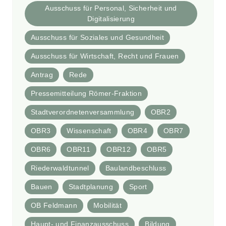
Ausschuss für Personal, Sicherheit und
Digitalisierung
Ausschuss für Soziales und Gesundheit
Ausschuss für Wirtschaft, Recht und Frauen
Antrag
Rede
Pressemitteilung Römer-Fraktion
Stadtverordnetenversammlung
OBR2
OBR3
Wissenschaft
OBR4
OBR7
OBR6
OBR11
OBR12
OBR5
Riederwaldtunnel
Baulandbeschluss
Bauen
Stadtplanung
Sport
OB Feldmann
Mobilität
Haupt- und Finanzausschuss
Bildung