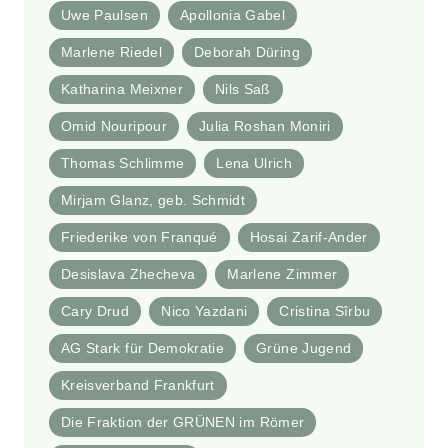
Uwe Paulsen
Apollonia Gabel
Marlene Riedel
Deborah Düring
Katharina Meixner
Nils Saß
Omid Nouripour
Julia Roshan Moniri
Thomas Schlimme
Lena Ulrich
Mirjam Glanz, geb. Schmidt
Friederike von Franqué
Hosai Zarif-Ander
Desislava Zhecheva
Marlene Zimmer
Cary Drud
Nico Yazdani
Cristina Sîrbu
AG Stark für Demokratie
Grüne Jugend
Kreisverband Frankfurt
Die Fraktion der GRÜNEN im Römer