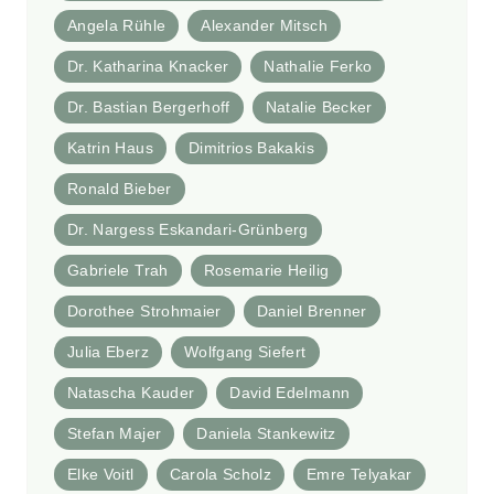
Angela Rühle
Alexander Mitsch
Dr. Katharina Knacker
Nathalie Ferko
Dr. Bastian Bergerhoff
Natalie Becker
Katrin Haus
Dimitrios Bakakis
Ronald Bieber
Dr. Nargess Eskandari-Grünberg
Gabriele Trah
Rosemarie Heilig
Dorothee Strohmaier
Daniel Brenner
Julia Eberz
Wolfgang Siefert
Natascha Kauder
David Edelmann
Stefan Majer
Daniela Stankewitz
Elke Voitl
Carola Scholz
Emre Telyakar