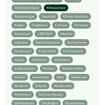
Unterliederbach
Klimaschutz
Solarenergie
Haushalt
Römer-Koalition
Kinder
Flughafen
Freizeit
Personal
Sicherheit
LSBTIQA*
Altstadt
Inklusion
Bahnhofsviertel
Bockenheim
Dornbusch
Eckenheim
Eschersheim
Gallus
Ginnheim
Griesheim
Gutleutviertel
Hausen
Heddernheim
Höchst
Innenstadt
Nied
Niederrad
Nordend
Ostend
Riederwald
Rödelheim
Sachsenhausen
Schwanheim
Sindlingen
Sossenheim