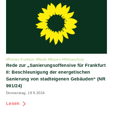
#
Römer-Fraktion
#
Rede
#
Bauen
#
Klimaschutz
Rede zur „Sanierungsoffensive für Frankfurt
II: Beschleunigung der energetischen
Sanierung von stadteigenen Gebäuden“ (NR
991/24)
Donnerstag, 19.9.2024
Lesen