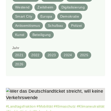
Westend
Zeilsheim
Digitalisierung
Smart City
Europa
Demokratie
Antisemitismus
Schulbau
Polizei
Kunst
Beteiligung
Jahr
2021
2022
2023
2024
2025
2026
#
Landtagsfraktion
#
Mobilität
#
Klimaschutz
#
Klimaneutralität