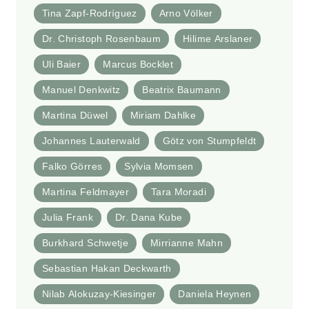
Tina Zapf-Rodríguez
Arno Völker
Dr. Christoph Rosenbaum
Hilime Arslaner
Uli Baier
Marcus Bocklet
Manuel Denkwitz
Beatrix Baumann
Martina Düwel
Miriam Dahlke
Johannes Lauterwald
Götz von Stumpfeldt
Falko Görres
Sylvia Momsen
Martina Feldmayer
Tara Moradi
Julia Frank
Dr. Dana Kube
Burkhard Schwetje
Mirrianne Mahn
Sebastian Hakan Deckwarth
Nilab Alokuzay-Kiesinger
Daniela Heynen