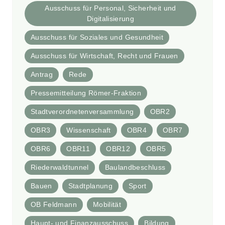
Ausschuss für Personal, Sicherheit und
Digitalisierung
Ausschuss für Soziales und Gesundheit
Ausschuss für Wirtschaft, Recht und Frauen
Antrag
Rede
Pressemitteilung Römer-Fraktion
Stadtverordnetenversammlung
OBR2
OBR3
Wissenschaft
OBR4
OBR7
OBR6
OBR11
OBR12
OBR5
Riederwaldtunnel
Baulandbeschluss
Bauen
Stadtplanung
Sport
OB Feldmann
Mobilität
Haupt- und Finanzausschuss
Bildung