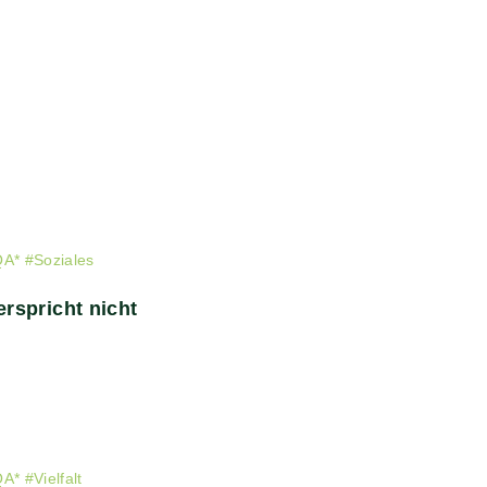
QA*
#
Soziales
rspricht nicht
QA*
#
Vielfalt