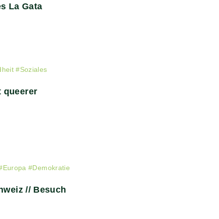
s La Gata
heit
#
Soziales
 queerer
#
Europa
#
Demokratie
hweiz // Besuch