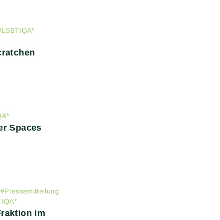
#
LSBTIQA*
cratchen
QA*
er Spaces
#
Pressemitteilung
TIQA*
raktion im