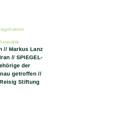
tagsfraktion
ßenpolitik
n // Markus Lanz
 Iran // SPIEGEL-
ehörige der
au getroffen //
eisig Stiftung