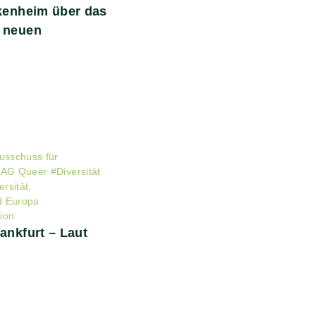
ckenheim über das
n neuen
usschuss für
#
AG Queer
#
Diversität
rsität,
d Europa
ion
ankfurt – Laut