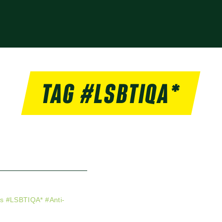
TAG #LSBTIQA*
es
#
LSBTIQA*
#
Anti-