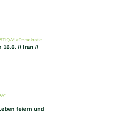
BTIQA*
#
Demokratie
6.6. // Iran //
QA*
eben feiern und