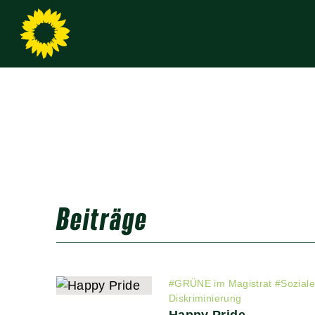
Beiträge
#
GRÜNE im Magistrat
#
Sozial
Diskriminierung